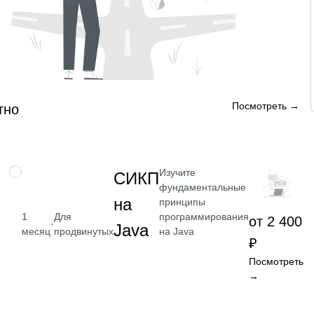
Посмотреть →
тно
Изучите
НАВЫК
СИКП
фундаментальные
на
принципы
программирования
1
Для
от 2 400
·
Java
на Java
месяц
продвинутых
₽
Посмотреть
→