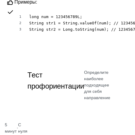
Примеры:
long num = 123456789L;

1
String str1 = String.valueOf(num); // 123456
2
String str2 = Long.toString(num); // 123456
3
Определите
Тест
наиболее
профориентации
подходящее
для себя
направление
5
С
·
минут
нуля