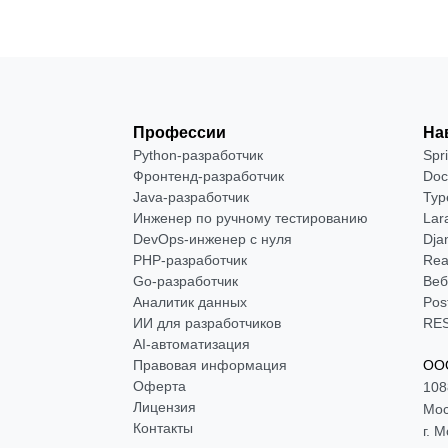
Профессии
На
Python-разработчик
Spr
Фронтенд-разработчик
Doc
Java-разработчик
Typ
Инженер по ручному тестированию
Lar
DevOps-инженер с нуля
Dja
РНР-разработчик
Rea
Go-разработчик
Веб
Аналитик данных
Pos
ИИ для разработчиков
RES
AI-автоматизация
Правовая информация
ООО
Оферта
108
Лицензия
Мос
Контакты
г. 