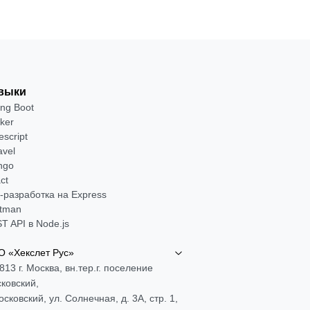
выки
ing Boot
ker
escript
avel
ngo
ct
-разработка на Express
tman
T API в Node.js
 «Хекслет Рус»
813 г. Москва, вн.тер.г. поселение
ковский,
Московский, ул. Солнечная, д. 3А, стр. 1,