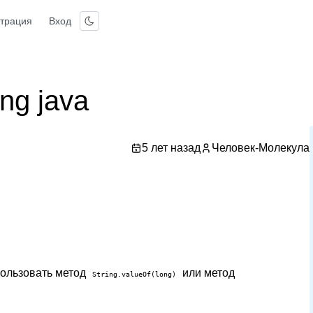
страция
Вход
ing java
5 лет назад
Человек-Молекула
ользовать метод
или метод
String.valueOf(long)