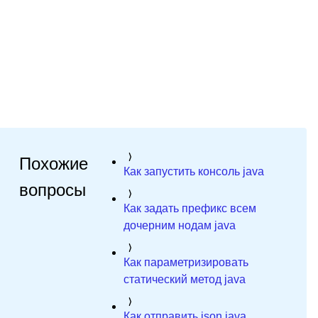
Похожие
Как запустить консоль java
вопросы
Как задать префикс всем
дочерним нодам java
Как параметризировать
статический метод java
Как отправить json java