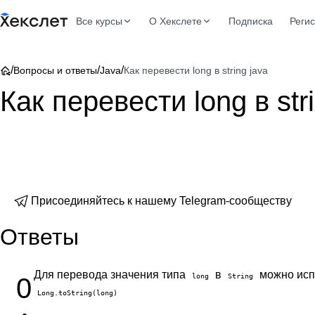
Все курсы
О Хекслете
Подписка
Реги
/
/
/
Вопросы и ответы
Java
Как перевести long в string java
Как перевести long в str
Присоединяйтесь к нашему Telegram-сообществу
Ответы
Для перевода значения типа
в
можно исп
long
String
0
Long.toString(long)