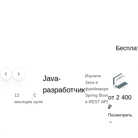
Беспла
Изучите
ПРОФЕССИЯ
Java-
Java и
разработчик
фреймворк
Spring Boot
12
С
от 2 400
·
и REST API
месяцев
нуля
₽
Посмотреть
→