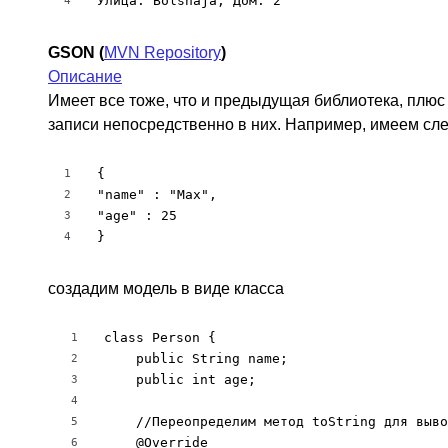
Улица: Bolshaja, Дом: 2
4
GSON (
MVN Repository
)
Описание
Имеет все тоже, что и предыдущая библиотека, плюс
записи непосредственно в них. Например, имеем сл
{

1
"name" : "Max",

2
"age" : 25

3
}
4
создадим модель в виде класса
class Person {

1
    public String name;

2
    public int age;

3
4
    //Переопределим метод toString для выво
5
    @Override

6