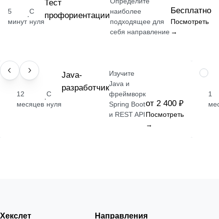
Определите
Тест
Бесплатно
5
С
наиболее
профориентации
·
минут
нуля
подходящее для
Посмотреть
себя направление
→
Изучите
ПРОФЕССИЯ
Java-
НАВЫ
Java и
разработчик
12
С
фреймворк
1
·
от 2 400 ₽
месяцев
нуля
Spring Boot
ме
и REST API
Посмотреть
→
Хекслет
Направления