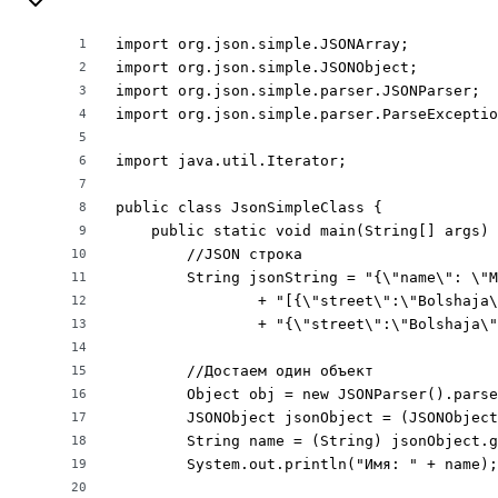
import org.json.simple.JSONArray;

1
import org.json.simple.JSONObject;

2
import org.json.simple.parser.JSONParser;

3
import org.json.simple.parser.ParseExceptio
4
5
import java.util.Iterator;

6
7
public class JsonSimpleClass {

8
    public static void main(String[] args) 
9
        //JSON строка

10
        String jsonString = "{\"name\": \"M
11
                + "[{\"street\":\"Bolshaja\
12
                + "{\"street\":\"Bolshaja\"
13
14
        //Достаем один объект

15
        Object obj = new JSONParser().parse
16
        JSONObject jsonObject = (JSONObject
17
        String name = (String) jsonObject.g
18
        System.out.println("Имя: " + name);

19
20