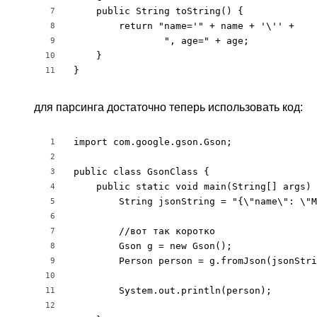
    public String toString() {

7
        return "name='" + name + '\'' +

8
                ", age=" + age;

9
    }

10
}
11
для парсинга достаточно теперь использовать код:
import com.google.gson.Gson;

1
2
public class GsonClass {

3
    public static void main(String[] args) 
4
        String jsonString = "{\"name\": \"M
5
6
        //вот так коротко

7
        Gson g = new Gson();

8
        Person person = g.fromJson(jsonStri
9
10
        System.out.println(person);

11
12