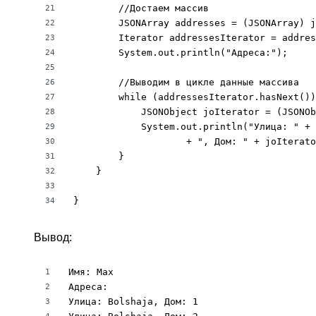
        //Достаем массив

21
        JSONArray addresses = (JSONArray) j
22
        Iterator addressesIterator = addres
23
        System.out.println("Адреса:");

24
25
        //Выводим в цикле данные массива

26
        while (addressesIterator.hasNext())
27
            JSONObject joIterator = (JSONOb
28
            System.out.println("Улица: " + 
29
                    + ", Дом: " + joIterato
30
        }

31
    }

32
33
}
34
Вывод:
Имя: Max

1
Адреса:

2
Улица: Bolshaja, Дом: 1

3