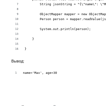
        String jsonString = "{\"name\": \"M
7
8
        ObjectMapper mapper = new ObjectMap
9
        Person person = mapper.readValue(js
10
11
        System.out.println(person);

12
13
    }

14
15
}
16
Вывод:
name='Max', age=30
1