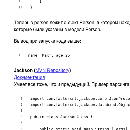
    }

13
}
14
Теперь в person лежит объект Person, в котором нах
которые были указаны в модели Person.
Вывод при запуске кода выше:
name='Max', age=25
1
Jackson (
MVN Repository
)
Документация
Умеет все тоже, что и предыдущий. Пример парсинга
import com.fasterxml.jackson.core.JsonProce
1
import com.fasterxml.jackson.databind.Objec
2
3
public class JacksonClass {

4
5
    public static void main(String[] args) 
6