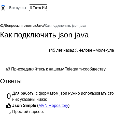
Все курсы
Тота ИИ
/
/
/
Вопросы и ответы
Java
Как подключить json java
Как подключить json java
5 лет назад
Человек-Молекула
Присоединяйтесь к нашему Telegram-сообществу
Ответы
Для работы с форматом json нужно использовать сто
0
них указаны ниже:
Json Simple (
MVN Repository
)
Простой парсер.