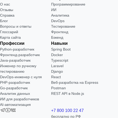
О нас
Программирование
Отзывы
ИИ
Справка
Аналитика
Блог
DevOps
Вопросы и ответы
Тестирование
Глоссарий
Фронтенд
Карта сайта
Бэкенд
Профессии
Навыки
Python-разработчик
Spring Boot
Фронтенд-разработчик
Docker
Java-разработчик
Typescript
Инженер по ручному
Laravel
тестированию
Django
DevOps-инженер с нуля
React
РНР-разработчик
Веб-разработка на Express
Go-разработчик
Postman
Аналитик данных
REST API в Node.js
ИИ для разработчиков
AI-автоматизация
+7 800 100 22 47
бесплатно по РФ