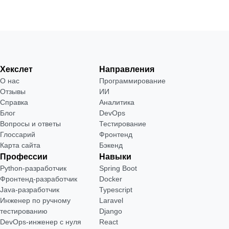
Хекслет
Направления
О нас
Программирование
Отзывы
ИИ
Справка
Аналитика
Блог
DevOps
Вопросы и ответы
Тестирование
Глоссарий
Фронтенд
Карта сайта
Бэкенд
Профессии
Навыки
Python-разработчик
Spring Boot
Фронтенд-разработчик
Docker
Java-разработчик
Typescript
Инженер по ручному
Laravel
тестированию
Django
DevOps-инженер с нуля
React