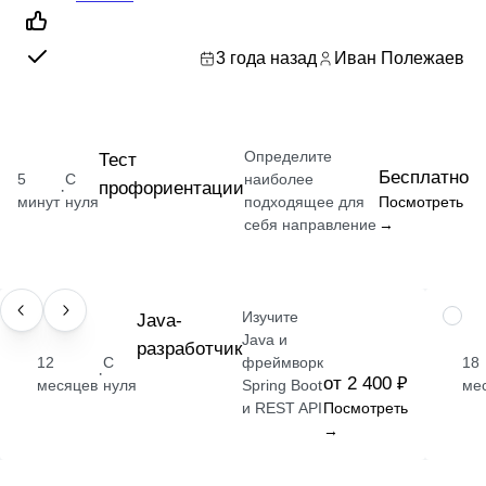
3 года назад
Иван Полежаев
Определите
Тест
Бесплатно
5
С
наиболее
профориентации
·
минут
нуля
подходящее для
Посмотреть
себя направление
→
Изучите
ПРОФЕССИЯ
Java-
ПРОФ
Java и
разработчик
12
С
фреймворк
18
·
от 2 400 ₽
месяцев
нуля
Spring Boot
ме
и REST API
Посмотреть
→