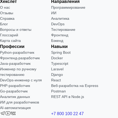
Хекслет
Направления
О нас
Программирование
Отзывы
ИИ
Справка
Аналитика
Блог
DevOps
Вопросы и ответы
Тестирование
Глоссарий
Фронтенд
Карта сайта
Бэкенд
Профессии
Навыки
Python-разработчик
Spring Boot
Фронтенд-разработчик
Docker
Java-разработчик
Typescript
Инженер по ручному
Laravel
тестированию
Django
DevOps-инженер с нуля
React
РНР-разработчик
Веб-разработка на Express
Go-разработчик
Postman
Аналитик данных
REST API в Node.js
ИИ для разработчиков
AI-автоматизация
+7 800 100 22 47