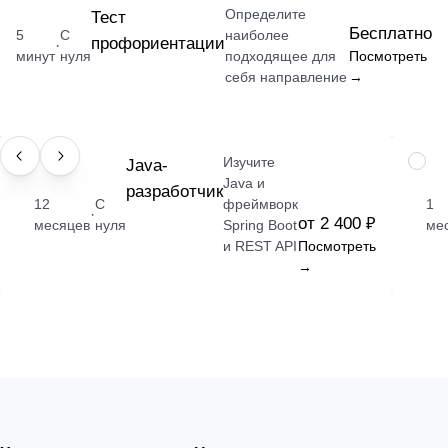
Определите
Тест
Бесплатно
5
С
наиболее
профориентации
·
минут
нуля
подходящее для
Посмотреть
себя направление
→
Изучите
ПРОФЕССИЯ
Java-
НАВЫ
Java и
разработчик
12
С
фреймворк
1
·
от 2 400 ₽
месяцев
нуля
Spring Boot
ме
и REST API
Посмотреть
→