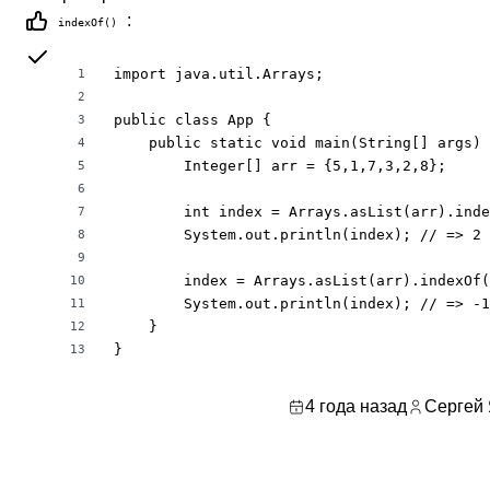
:
indexOf()
import java.util.Arrays;

1
2
public class App {

3
    public static void main(String[] args) 
4
        Integer[] arr = {5,1,7,3,2,8};

5
6
        int index = Arrays.asList(arr).inde
7
        System.out.println(index); // => 2

8
9
        index = Arrays.asList(arr).indexOf(
10
        System.out.println(index); // => -1

11
    }

12
}
13
4 года назад
Сергей