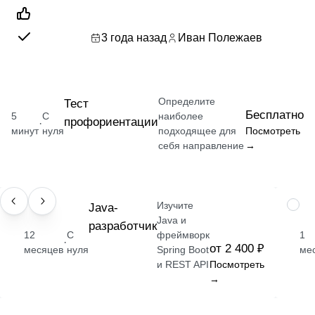
3 года назад
Иван Полежаев
Определите
Тест
Бесплатно
5
С
наиболее
профориентации
·
минут
нуля
подходящее для
Посмотреть
себя направление
→
Изучите
ПРОФЕССИЯ
Java-
НАВЫ
Java и
разработчик
12
С
фреймворк
1
·
от 2 400 ₽
месяцев
нуля
Spring Boot
ме
и REST API
Посмотреть
→