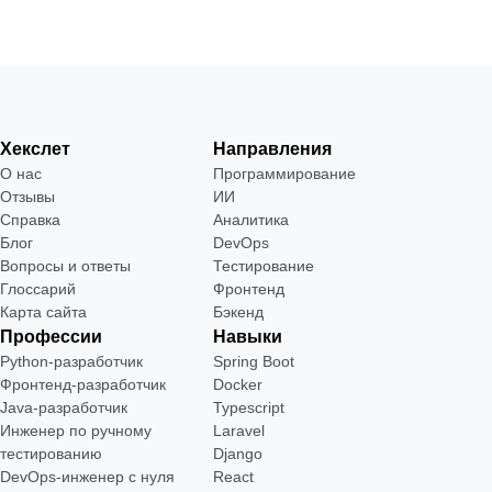
Хекслет
Направления
О нас
Программирование
Отзывы
ИИ
Справка
Аналитика
Блог
DevOps
Вопросы и ответы
Тестирование
Глоссарий
Фронтенд
Карта сайта
Бэкенд
Профессии
Навыки
Python-разработчик
Spring Boot
Фронтенд-разработчик
Docker
Java-разработчик
Typescript
Инженер по ручному
Laravel
тестированию
Django
DevOps-инженер с нуля
React