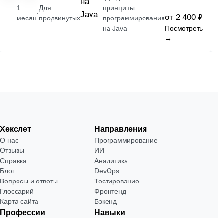
на
1
Для
принципы
·
Java
от 2 400 ₽
месяц
продвинутых
программирования
на Java
Посмотреть
→
Хекслет
Направления
О нас
Программирование
Отзывы
ИИ
Справка
Аналитика
Блог
DevOps
Вопросы и ответы
Тестирование
Глоссарий
Фронтенд
Карта сайта
Бэкенд
Профессии
Навыки