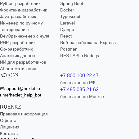
Python-разработчик
Spring Boot
Фронтенд-разработчик
Docker
Java-разработчик
Typescript
Инженер по ручному
Laravel
тестированию
Django
DevOps-инженер с нуля
React
РНР-разработчик
Веб-разработка на Express
Go-разработчик
Postman
Аналитик данных
REST API в Node.js
ИИ для разработчиков
AI-автоматизация
+7 800 100 22 47
бесплатно по РФ
support@hexlet.io
+7 495 085 21 62
t.me/hexlet_help_bot
бесплатно по Москве
RU
EN
KZ
Правовая информация
Оферта
Лицензия
Контакты