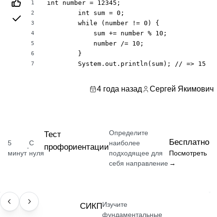
int number = 12345;

1
        int sum = 0;

2
        while (number != 0) {

3
            sum += number % 10;

4
            number /= 10;

5
        }

6
        System.out.println(sum); // => 15
7
4 года назад
Сергей Якимович
Определите
Тест
Бесплатно
5
С
наиболее
профориентации
·
минут
нуля
подходящее для
Посмотреть
себя направление
→
Изучите
НАВЫК
СИКП
фундаментальные