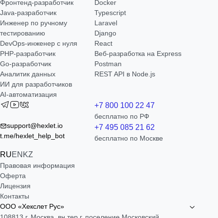
Фронтенд-разработчик
Docker
Java-разработчик
Typescript
Инженер по ручному
Laravel
тестированию
Django
DevOps-инженер с нуля
React
РНР-разработчик
Веб-разработка на Express
Go-разработчик
Postman
Аналитик данных
REST API в Node.js
ИИ для разработчиков
AI-автоматизация
+7 800 100 22 47
бесплатно по РФ
support@hexlet.io
+7 495 085 21 62
t.me/hexlet_help_bot
бесплатно по Москве
RU
EN
KZ
Правовая информация
Оферта
Лицензия
Контакты
ООО «Хекслет Рус»
108813 г. Москва, вн.тер.г. поселение Московский,