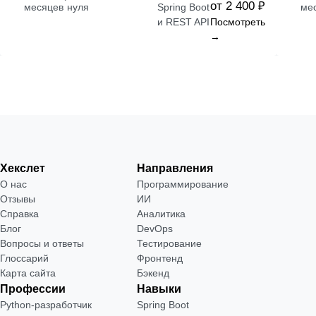
от 2 400 ₽
месяцев
нуля
Spring Boot
ме
и REST API
Посмотреть
→
Хекслет
Направления
О нас
Программирование
Отзывы
ИИ
Справка
Аналитика
Блог
DevOps
Вопросы и ответы
Тестирование
Глоссарий
Фронтенд
Карта сайта
Бэкенд
Профессии
Навыки
Python-разработчик
Spring Boot