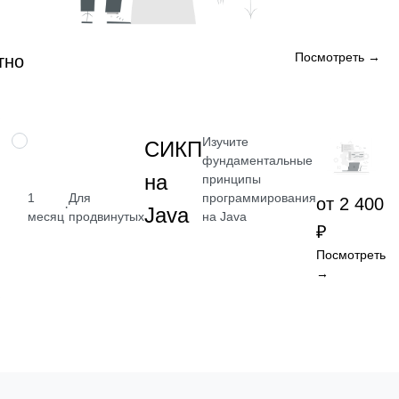
Посмотреть →
тно
Изучите
НАВЫК
СИКП
фундаментальные
на
принципы
программирования
1
Для
от 2 400
·
Java
на Java
месяц
продвинутых
₽
Посмотреть
→