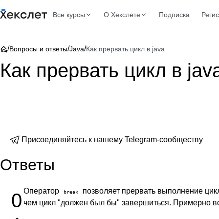
Все курсы
О Хекслете
Подписка
Реги
/
/
/
Вопросы и ответы
Java
Как прервать цикл в java
Как прервать цикл в jav
Присоединяйтесь к нашему Telegram-сообществу
Ответы
Оператор
позволяет прервать выполнение цикл
break
0
чем цикл "должен был бы" завершиться. Примерно во