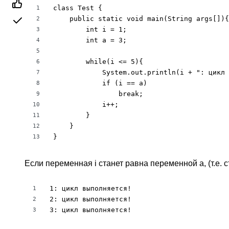
class Test {

1
    public static void main(String args[]){

2
        int i = 1;

3
        int a = 3;

4
5
        while(i <= 5){

6
            System.out.println(i + ": цикл 
7
            if (i == a)

8
                break;

9
            i++;

10
        }

11
    }

12
}
13
Если переменная i станет равна переменной а, (т.е. 
1: цикл выполняется! 

1
2: цикл выполняется!

2
3: цикл выполняется!
3