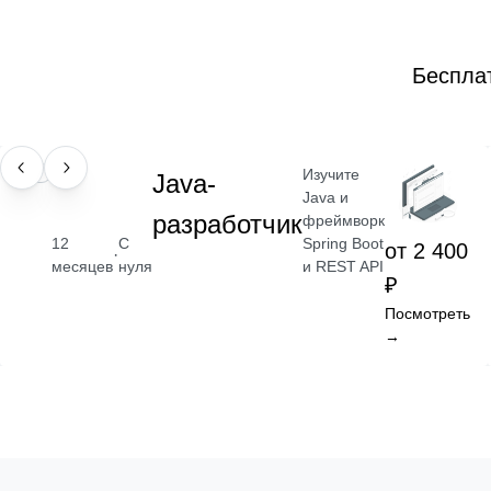
Беспла
Изучите
ПРОФЕССИЯ
Java-
Java и
разработчик
фреймворк
Spring Boot
12
С
от 2 400
·
и REST API
месяцев
нуля
₽
Посмотреть
→