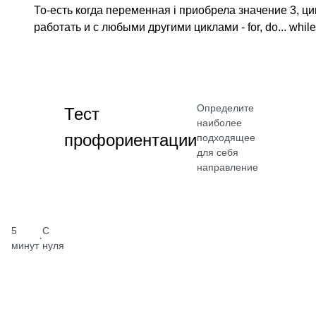
То-есть когда переменная i приобрела значение 3, ци
работать и с любыми другими циклами - for, do... whil
Определите
Тест
наиболее
профориентации
подходящее
для себя
направление
5
С
·
минут
нуля