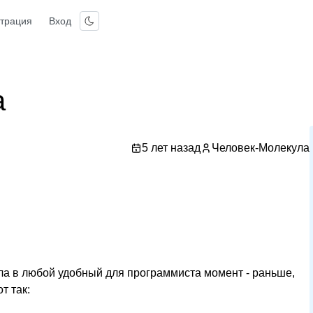
страция
Вход
a
5 лет назад
Человек-Молекула
а в любой удобный для программиста момент - раньше,
т так: