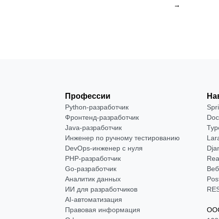
→
Профессии
На
Python-разработчик
Spr
Фронтенд-разработчик
Doc
Java-разработчик
Typ
Инженер по ручному тестированию
Lar
DevOps-инженер с нуля
Dja
РНР-разработчик
Rea
Go-разработчик
Веб
Аналитик данных
Pos
ИИ для разработчиков
RES
AI-автоматизация
Правовая информация
ООО