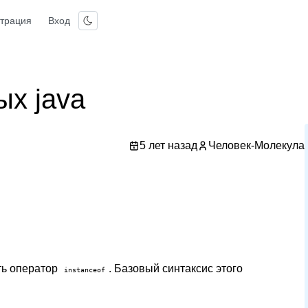
страция
Вход
ых java
5 лет назад
Человек-Молекула
ть оператор
. Базовый синтаксис этого
instanceof