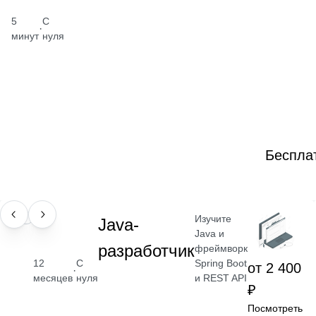
5
С
·
минут
нуля
Беспла
Изучите
ПРОФЕССИЯ
Java-
Java и
разработчик
фреймворк
Spring Boot
12
С
от 2 400
·
и REST API
месяцев
нуля
₽
Посмотреть