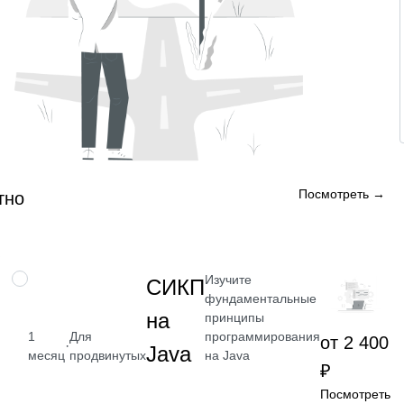
Посмотреть →
тно
Изучите
НАВЫК
СИКП
фундаментальные
на
принципы
программирования
1
Для
от 2 400
·
Java
на Java
месяц
продвинутых
₽
Посмотреть