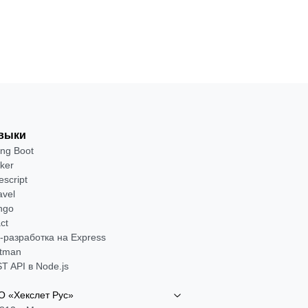
Посмотреть →
выки
ing Boot
ker
escript
avel
ngo
ct
-разработка на Express
tman
T API в Node.js
 «Хекслет Рус»