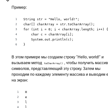
Пример:
String str = "Hello, world!";

1
char[] charArray = str.toCharArray();

2
for (int i = 0; i < charArray.length; i++) {
3
    char c = charArray[i];

4
    System.out.println(c);

5
}
6
В этом примере мы создаем строку "Hello, world!" и
вызываем метод
, чтобы получить массив
toCharArray()
символов, представляющий эту строку. Затем мы
проходим по каждому элементу массива и выводим 
на экран:
H

1
e

2
l

3
l

4