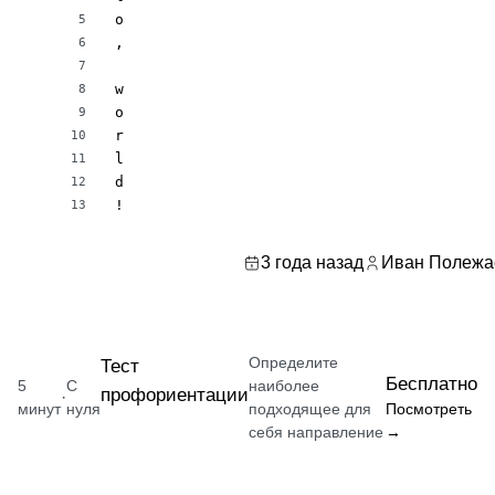
o

5
,

6
7
w

8
o

9
r

10
l

11
d

12
!
13
3 года назад
Иван Полежа
Определите
Тест
Бесплатно
5
С
наиболее
профориентации
·
минут
нуля
подходящее для
Посмотреть
себя направление
→