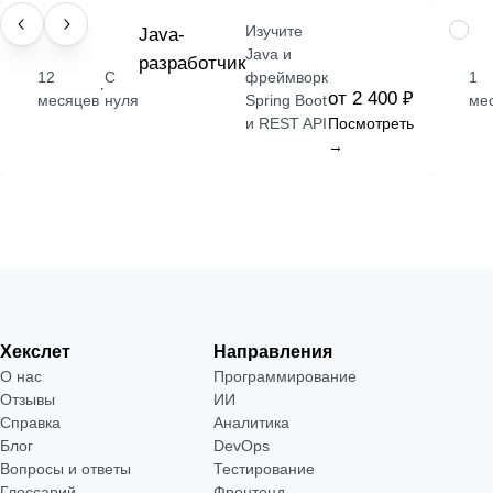
Изучите
ПРОФЕССИЯ
Java-
НАВЫ
Java и
разработчик
12
С
фреймворк
1
·
от 2 400 ₽
месяцев
нуля
Spring Boot
ме
и REST API
Посмотреть
→
Хекслет
Направления
О нас
Программирование
Отзывы
ИИ
Справка
Аналитика
Блог
DevOps
Вопросы и ответы
Тестирование
Глоссарий
Фронтенд