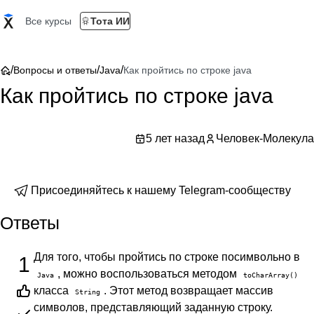
Все курсы
Тота ИИ
/
/
/
Вопросы и ответы
Java
Как пройтись по строке java
Как пройтись по строке java
5 лет назад
Человек-Молекула
Присоединяйтесь к нашему Telegram-сообществу
Ответы
Для того, чтобы пройтись по строке посимвольно в
1
, можно воспользоваться методом
Java
toCharArray()
класса
. Этот метод возвращает массив
String
символов, представляющий заданную строку.