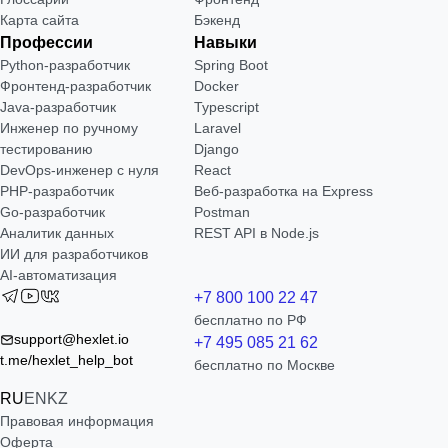
Карта сайта
Бэкенд
Профессии
Навыки
Python-разработчик
Spring Boot
Фронтенд-разработчик
Docker
Java-разработчик
Typescript
Инженер по ручному
Laravel
тестированию
Django
DevOps-инженер с нуля
React
РНР-разработчик
Веб-разработка на Express
Go-разработчик
Postman
Аналитик данных
REST API в Node.js
ИИ для разработчиков
AI-автоматизация
+7 800 100 22 47
бесплатно по РФ
support@hexlet.io
+7 495 085 21 62
t.me/hexlet_help_bot
бесплатно по Москве
RU
EN
KZ
Правовая информация
Оферта