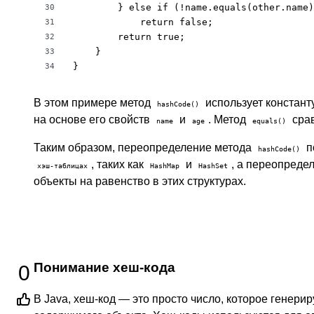
        } else if (!name.equals(other.name)
30
            return false;

31
        return true;

32
    }

33
}
34
В этом примере метод
использует констант
hashCode()
на основе его свойств
и
. Метод
срав
name
age
equals()
Таким образом, переопределение метода
п
hashCode()
, таких как
и
, а переопреде
хэш-таблицах
HashMap
HashSet
объекты на равенство в этих структурах.
Понимание хеш-кода
0
В Java, хеш-код — это просто число, которое генерир