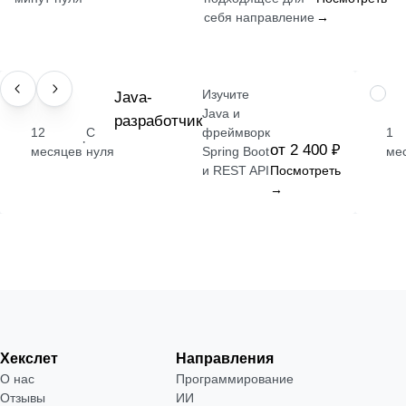
себя направление
→
Изучите
ПРОФЕССИЯ
Java-
НАВЫ
Java и
разработчик
12
С
фреймворк
1
·
от 2 400 ₽
месяцев
нуля
Spring Boot
ме
и REST API
Посмотреть
→
Хекслет
Направления
О нас
Программирование
Отзывы
ИИ