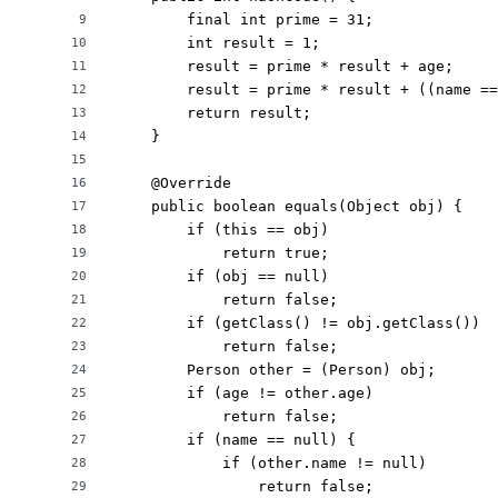
        final int prime = 31;

9
        int result = 1;

10
        result = prime * result + age;

11
        result = prime * result + ((name ==
12
        return result;

13
    }

14
15
    @Override

16
    public boolean equals(Object obj) {

17
        if (this == obj)

18
            return true;

19
        if (obj == null)

20
            return false;

21
        if (getClass() != obj.getClass())

22
            return false;

23
        Person other = (Person) obj;

24
        if (age != other.age)

25
            return false;

26
        if (name == null) {

27
            if (other.name != null)

28
                return false;

29