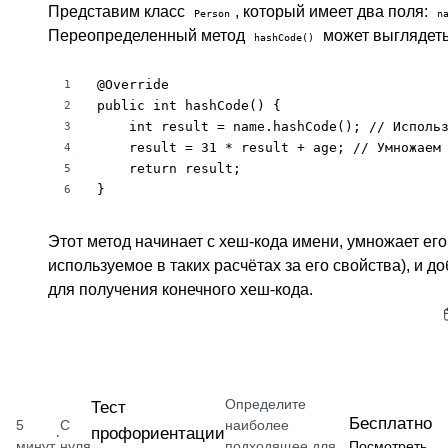
Представим класс
, который имеет два поля:
Person
n
Переопределенный метод
может выглядеть
hashCode()
@Override

1
public int hashCode() {

2
    int result = name.hashCode(); // Использ
3
    result = 31 * result + age; // Умножаем 
4
    return result;

5
}
6
Этот метод начинает с хеш-кода имени, умножает его 
используемое в таких расчётах за его свойства), и д
для получения конечного хеш-кода.
Определите
Тест
Бесплатно
5
С
наиболее
профориентации
·
минут
нуля
подходящее для
Посмотреть