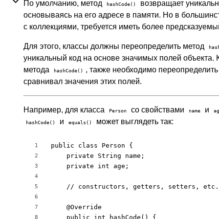
По умолчанию, метод
возвращает уникально
hashCode()
основываясь на его адресе в памяти. Но в большинс
с коллекциями, требуется иметь более предсказуем
Для этого, классы должны переопределить метод
has
уникальный код на основе значимых полей объекта. 
метода
, также необходимо переопределит
hashCode()
сравнивал значения этих полей.
Например, для класса
со свойствами
и
Person
name
a
и
может выглядеть так:
hashCode()
equals()
public class Person {

1
    private String name;

2
    private int age;

3
4
    // constructors, getters, setters, etc.

5
6
    @Override

7
    public int hashCode() {

8