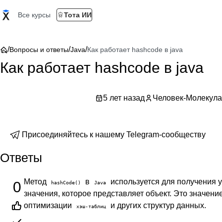
Все курсы
Тота ИИ
/
/
/
Вопросы и ответы
Java
Как работает hashcode в java
Как работает hashcode в java
5 лет назад
Человек-Молекула
Присоединяйтесь к нашему Telegram-сообществу
Ответы
Метод
в
используется для получения 
0
hashCode()
Java
значения, которое представляет объект. Это значени
оптимизации
и других структур данных.
хэш-таблиц