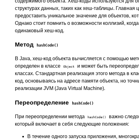
содержимого объекта. Хеш-коды используются для о
структурах данных, таких как хеш-таблицы. Главная 
предоставить уникальное значение для объектов, кот
Однако стоит помнить о возможности коллизий, когда
одинаковый хеш-код.
Метод
hashCode()
В Java, хеш-код объекта вычисляется с помощью ме
определен в классе
и может быть переопредел
Object
классах. Стандартная реализация этого метода в кл
код, основываясь на адресе памяти объекта, но точн
реализации JVM (Java Virtual Machine).
Переопределение
hashCode()
При переопределении метода
важно следо
hashCode()
который включает в себя следующие положения:
В течение одного запуска приложения, многок