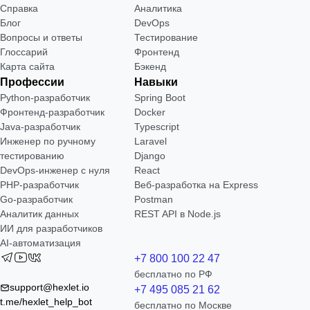
Справка
Аналитика
Блог
DevOps
Вопросы и ответы
Тестирование
Глоссарий
Фронтенд
Карта сайта
Бэкенд
Профессии
Навыки
Python-разработчик
Spring Boot
Фронтенд-разработчик
Docker
Java-разработчик
Typescript
Инженер по ручному
Laravel
тестированию
Django
DevOps-инженер с нуля
React
РНР-разработчик
Веб-разработка на Express
Go-разработчик
Postman
Аналитик данных
REST API в Node.js
ИИ для разработчиков
AI-автоматизация
+7 800 100 22 47
бесплатно по РФ
support@hexlet.io
+7 495 085 21 62
t.me/hexlet_help_bot
бесплатно по Москве