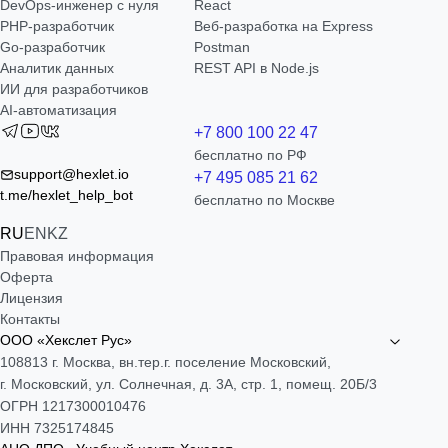
DevOps-инженер с нуля
React
РНР-разработчик
Веб-разработка на Express
Go-разработчик
Postman
Аналитик данных
REST API в Node.js
ИИ для разработчиков
AI-автоматизация
+7 800 100 22 47
бесплатно по РФ
support@hexlet.io
+7 495 085 21 62
t.me/hexlet_help_bot
бесплатно по Москве
RU
EN
KZ
Правовая информация
Оферта
Лицензия
Контакты
ООО «Хекслет Рус»
108813 г. Москва, вн.тер.г. поселение Московский,
г. Московский, ул. Солнечная, д. 3А, стр. 1, помещ. 20Б/3
ОГРН 1217300010476
ИНН 7325174845