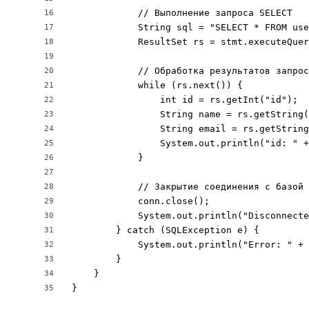
            // Выполнение запроса SELECT

16
            String sql = "SELECT * FROM use
17
            ResultSet rs = stmt.executeQuer
18
19
            // Обработка результатов запрос
20
            while (rs.next()) {

21
                int id = rs.getInt("id");

22
                String name = rs.getString(
23
                String email = rs.getString
24
                System.out.println("id: " +
25
            }

26
27
            // Закрытие соединения с базой 
28
            conn.close();

29
            System.out.println("Disconnecte
30
        } catch (SQLException e) {

31
            System.out.println("Error: " + 
32
        }

33
    }

34
}
35