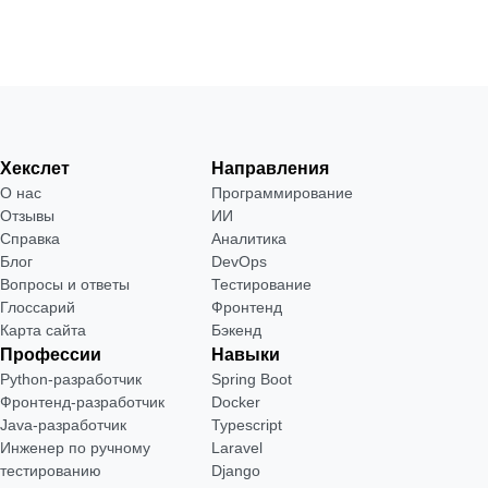
Хекслет
Направления
О нас
Программирование
Отзывы
ИИ
Справка
Аналитика
Блог
DevOps
Вопросы и ответы
Тестирование
Глоссарий
Фронтенд
Карта сайта
Бэкенд
Профессии
Навыки
Python-разработчик
Spring Boot
Фронтенд-разработчик
Docker
Java-разработчик
Typescript
Инженер по ручному
Laravel
тестированию
Django