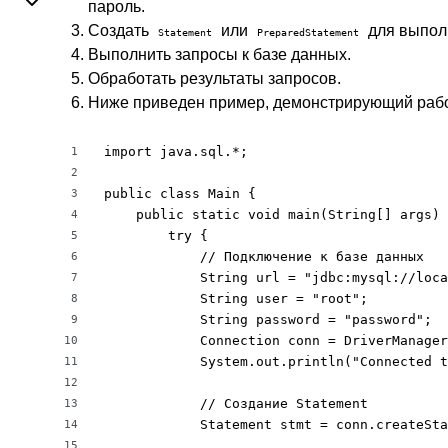
пароль.
Создать
или
для выполн
Statement
PreparedStatement
Выполнить запросы к базе данных.
Обработать результаты запросов.
Ниже приведен пример, демонстрирующий раб
import java.sql.*;

1
2
public class Main {

3
    public static void main(String[] args) 
4
        try {

5
            // Подключение к базе данных

6
            String url = "jdbc:mysql://loca
7
            String user = "root";

8
            String password = "password";

9
            Connection conn = DriverManager
10
            System.out.println("Connected t
11
12
            // Создание Statement

13
            Statement stmt = conn.createSta
14
15