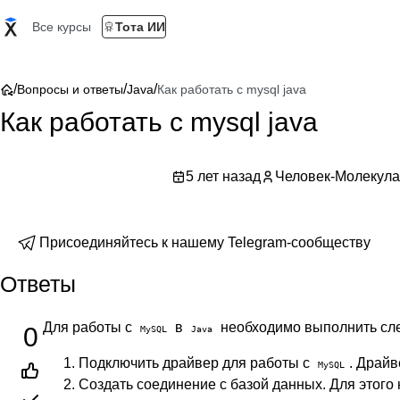
Все курсы
Тота ИИ
/
/
/
Вопросы и ответы
Java
Как работать с mysql java
Как работать с mysql java
5 лет назад
Человек-Молекула
Присоединяйтесь к нашему Telegram-сообществу
Ответы
Для работы с
в
необходимо выполнить сл
0
MySQL
Java
Подключить драйвер для работы с
. Драйв
MySQL
Создать соединение с базой данных. Для этого