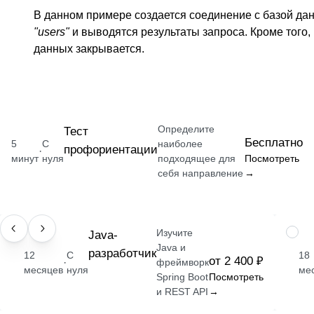
В данном примере создается соединение с базой д
"users"
и выводятся результаты запроса. Кроме того,
данных закрывается.
Определите
Тест
Бесплатно
5
С
наиболее
профориентации
·
минут
нуля
подходящее для
Посмотреть
себя направление
→
Изучите
ПРОФЕССИЯ
Java-
ПРОФ
Java и
разработчик
12
С
18
от 2 400 ₽
·
фреймворк
месяцев
нуля
ме
Spring Boot
Посмотреть
и REST API
→