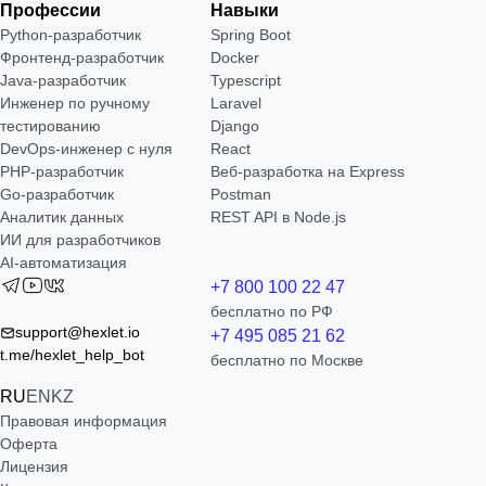
Профессии
Навыки
Python-разработчик
Spring Boot
Фронтенд-разработчик
Docker
Java-разработчик
Typescript
Инженер по ручному
Laravel
тестированию
Django
DevOps-инженер с нуля
React
РНР-разработчик
Веб-разработка на Express
Go-разработчик
Postman
Аналитик данных
REST API в Node.js
ИИ для разработчиков
AI-автоматизация
+7 800 100 22 47
бесплатно по РФ
support@hexlet.io
+7 495 085 21 62
t.me/hexlet_help_bot
бесплатно по Москве
RU
EN
KZ
Правовая информация
Оферта
Лицензия