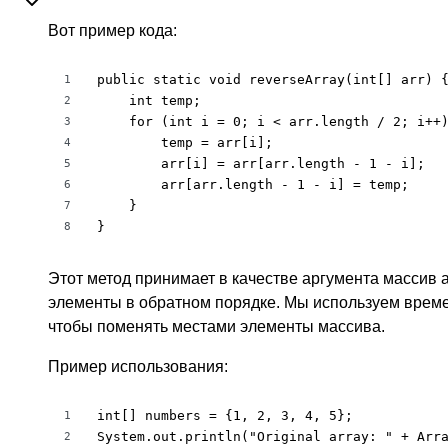
Вот пример кода:
public static void reverseArray(int[] arr) {
1
    int temp;

2
    for (int i = 0; i < arr.length / 2; i++)
3
        temp = arr[i];

4
        arr[i] = arr[arr.length - 1 - i];

5
        arr[arr.length - 1 - i] = temp;

6
    }

7
}
8
Этот метод принимает в качестве аргумента массив a
элементы в обратном порядке. Мы используем вре
чтобы поменять местами элементы массива.
Пример использования:
int[] numbers = {1, 2, 3, 4, 5};

1
System.out.println("Original array: " + Arra
2