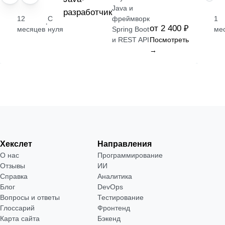
Java и
разработчик
12
С
фреймворк
1
·
от 2 400 ₽
месяцев
нуля
Spring Boot
ме
и REST API
Посмотреть
→
Хекслет
Направления
О нас
Программирование
Отзывы
ИИ
Справка
Аналитика
Блог
DevOps
Вопросы и ответы
Тестирование
Глоссарий
Фронтенд
Карта сайта
Бэкенд