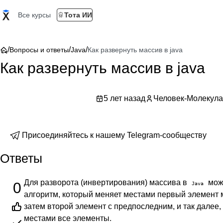
Все курсы
Тота ИИ
/
/
/
Вопросы и ответы
Java
Как развернуть массив в java
Как развернуть массив в java
5 лет назад
Человек-Молекула
Присоединяйтесь к нашему Telegram-сообществу
Ответы
Для разворота (инвертирования) массива в
мож
0
Java
алгоритм, который меняет местами первый элемент 
затем второй элемент с предпоследним, и так далее,
местами все элементы.