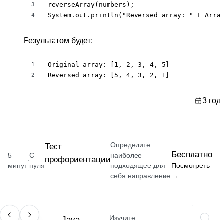
reverseArray(numbers);

3
System.out.println("Reversed array: " + Arr
4
Результатом будет:
Original array: [1, 2, 3, 4, 5]

1
Reversed array: [5, 4, 3, 2, 1]
2
3 го
Определите
Тест
Бесплатно
5
С
наиболее
профориентации
·
минут
нуля
подходящее для
Посмотреть
себя направление
→
Изучите
ПРОФЕССИЯ
Java-
НАВЫ