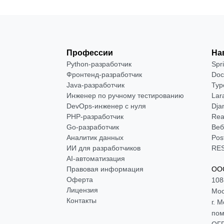
Профессии
На
Python-разработчик
Spr
Фронтенд-разработчик
Doc
Java-разработчик
Typ
Инженер по ручному тестированию
Lar
DevOps-инженер с нуля
Dja
РНР-разработчик
Rea
Go-разработчик
Веб
Аналитик данных
Pos
ИИ для разработчиков
RES
AI-автоматизация
Правовая информация
ООО
Оферта
108
Лицензия
Мос
Контакты
г. 
пом
ОГР