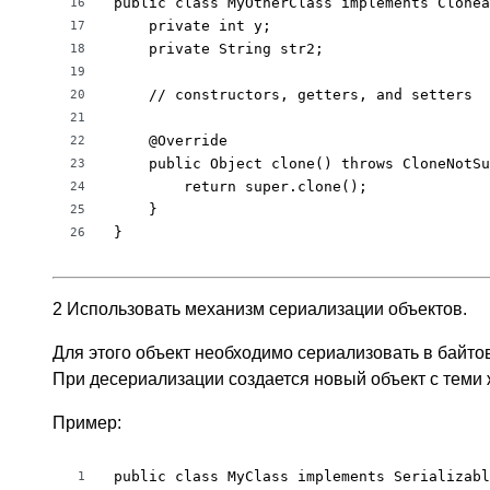
public class MyOtherClass implements Clonea
16
    private int y;

17
    private String str2;

18
19
    // constructors, getters, and setters

20
21
    @Override

22
    public Object clone() throws CloneNotSu
23
        return super.clone();

24
    }

25
}
26
2 Использовать механизм сериализации объектов.
Для этого объект необходимо сериализовать в байтов
При десериализации создается новый объект с теми ж
Пример:
public class MyClass implements Serializabl
1