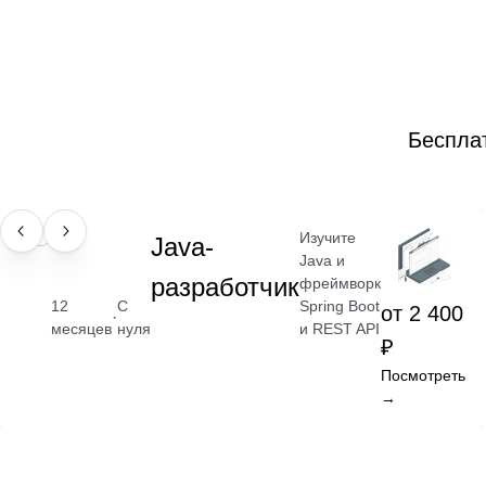
Беспла
Изучите
ПРОФЕССИЯ
Java-
Java и
разработчик
фреймворк
Spring Boot
12
С
от 2 400
·
и REST API
месяцев
нуля
₽
Посмотреть
→