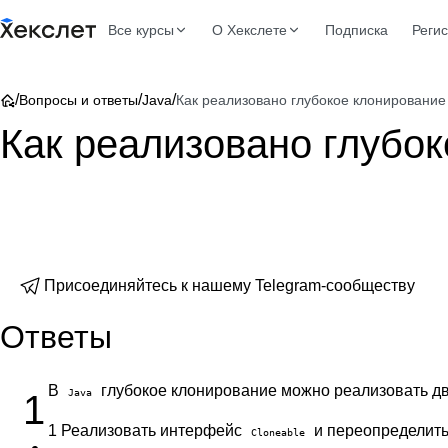
Все курсы
О Хекслете
Подписка
Реги
/
/
/
Вопросы и ответы
Java
Как реализовано глубокое клонирование 
Как реализовано глубок
Присоединяйтесь к нашему Telegram-сообществу
Ответы
В
глубокое клонирование можно реализовать д
Java
1
1 Реализовать интерфейс
и переопределит
Cloneable