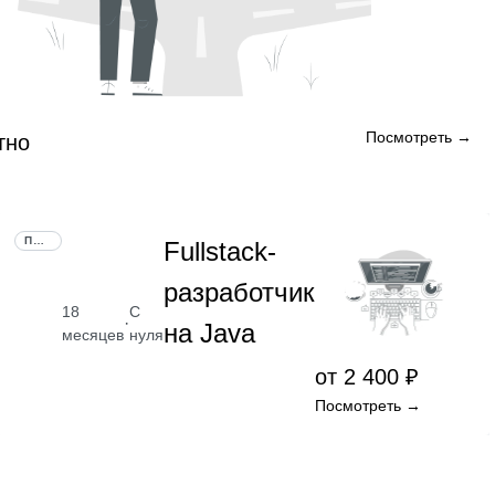
Посмотреть →
тно
ПРОФЕССИЯ
Fullstack-
разработчик
18
С
·
на Java
месяцев
нуля
от 2 400 ₽
Посмотреть →