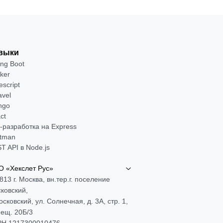
выки
ing Boot
ker
escript
avel
ngo
ct
-разработка на Express
tman
T API в Node.js
 «Хекслет Рус»
813 г. Москва, вн.тер.г. поселение
ковский,
Московский, ул. Солнечная, д. 3А, стр. 1,
ещ. 20Б/3
Н 1217300010476