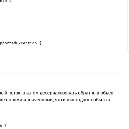
ble {

pportedException {

ый поток, а затем десериализовать обратно в объект.
е полями и значениями, что и у исходного объекта.
e {
