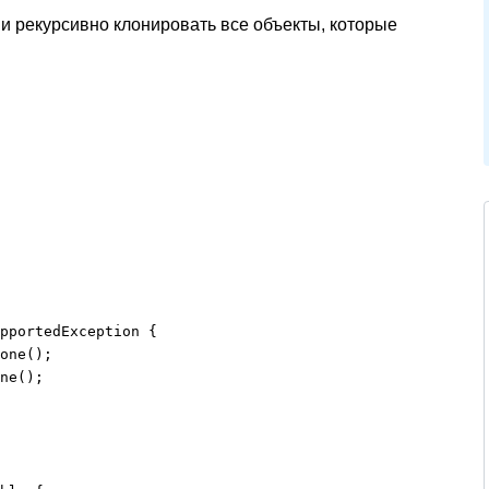
 и рекурсивно клонировать все объекты, которые
pportedException {

one();

ne();
