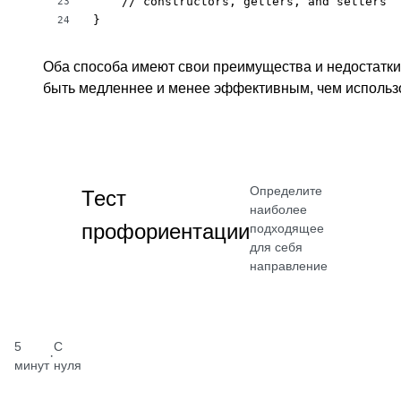
    // constructors, getters, and setters

23
}
24
Оба способа имеют свои преимущества и недостатки
быть медленнее и менее эффективным, чем исполь
Определите
Тест
наиболее
профориентации
подходящее
для себя
направление
5
С
·
минут
нуля