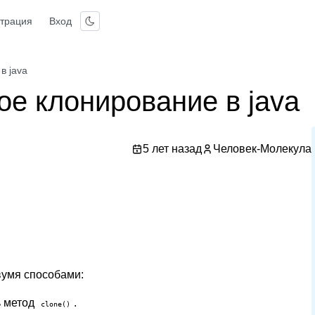
страция
Вход
в java
ое клонирование в java
5 лет назад
Человек-Молекула
вумя способами:
ь метод
.
clone()