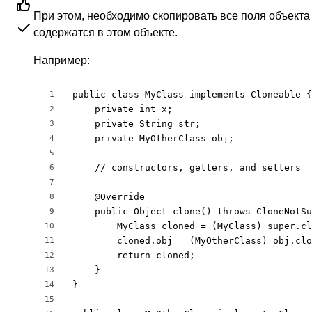
При этом, необходимо скопировать все поля объекта
содержатся в этом объекте.
Например:
public class MyClass implements Cloneable {

1
    private int x;

2
    private String str;

3
    private MyOtherClass obj;

4
5
    // constructors, getters, and setters

6
7
    @Override

8
    public Object clone() throws CloneNotSu
9
        MyClass cloned = (MyClass) super.cl
10
        cloned.obj = (MyOtherClass) obj.clo
11
        return cloned;

12
    }

13
}

14
15