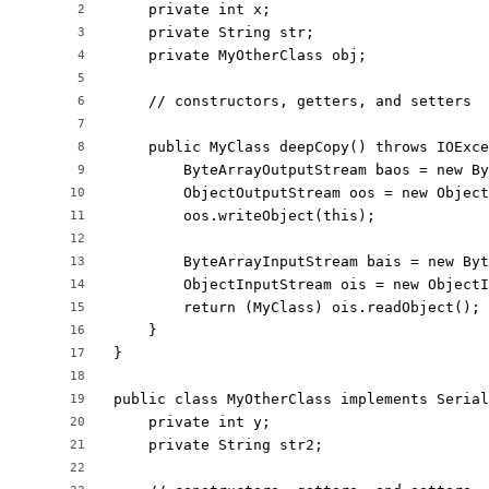
    private int x;

2
    private String str;

3
    private MyOtherClass obj;

4
5
    // constructors, getters, and setters

6
7
    public MyClass deepCopy() throws IOExce
8
        ByteArrayOutputStream baos = new By
9
        ObjectOutputStream oos = new Object
10
        oos.writeObject(this);

11
12
        ByteArrayInputStream bais = new Byt
13
        ObjectInputStream ois = new ObjectI
14
        return (MyClass) ois.readObject();

15
    }

16
}

17
18
public class MyOtherClass implements Serial
19
    private int y;

20
    private String str2;

21
22