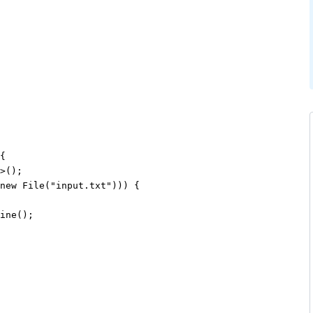
{

>();

new File("input.txt"))) {

ine();
