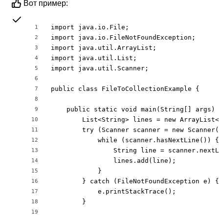
Вот пример:
import java.io.File;

1
import java.io.FileNotFoundException;

2
import java.util.ArrayList;

3
import java.util.List;

4
import java.util.Scanner;

5
6
public class FileToCollectionExample {

7
8
    public static void main(String[] args) 
9
        List<String> lines = new ArrayList<
10
        try (Scanner scanner = new Scanner(
11
            while (scanner.hasNextLine()) {

12
                String line = scanner.nextL
13
                lines.add(line);

14
            }

15
        } catch (FileNotFoundException e) {

16
            e.printStackTrace();

17
        }

18
19