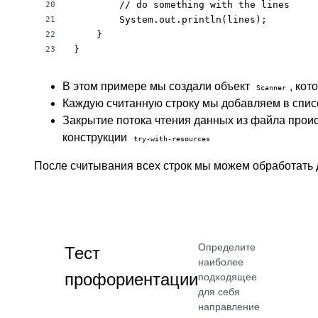
        // do something with the lines

20
        System.out.println(lines);

21
    }

22
}
23
В этом примере мы создали объект
, ко
Scanner
Каждую считанную строку мы добавляем в спи
Закрытие потока чтения данных из файла прои
конструкции
try-with-resources
После считывания всех строк мы можем обработать д
Определите
Тест
наиболее
профориентации
подходящее
для себя
направление