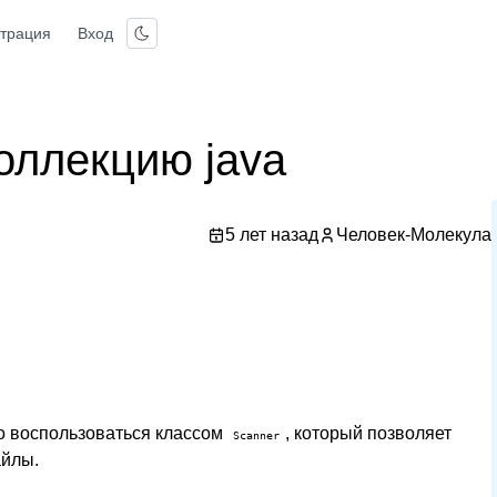
страция
Вход
коллекцию java
5 лет назад
Человек-Молекула
о воспользоваться классом
, который позволяет
Scanner
айлы.