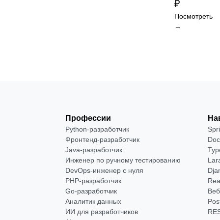
₽
Посмотреть
→
Профессии
На
Python-разработчик
Spr
Фронтенд-разработчик
Doc
Java-разработчик
Typ
Инженер по ручному тестированию
Lar
DevOps-инженер с нуля
Dja
РНР-разработчик
Rea
Go-разработчик
Веб
Аналитик данных
Pos
ИИ для разработчиков
RES