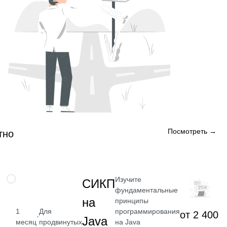
Посмотреть →
тно
Изучите
НАВЫК
СИКП
фундаментальные
на
принципы
программирования
1
Для
от 2 400
·
Java
на Java
месяц
продвинутых