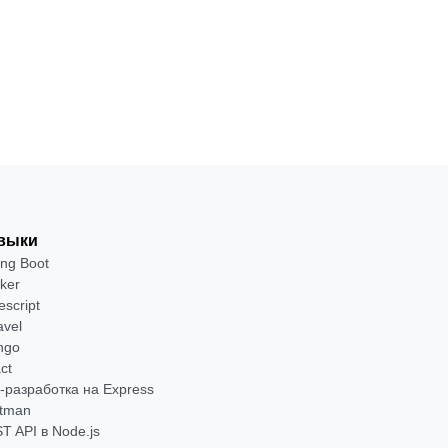
от 2 400 ₽
Посмотреть →
выки
ing Boot
ker
escript
avel
ngo
ct
-разработка на Express
tman
T API в Node.js