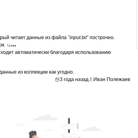
торый читает данные из файла
"input.txt"
построчно.
сок
lines
сходит автоматически благодаря использованию
анные из коллекции как угодно.
3 года назад
Иван Полежаев