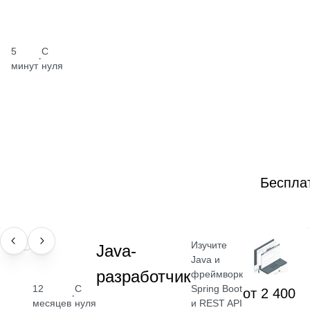
5
С
·
минут
нуля
Беспла
Изучите
ПРОФЕССИЯ
Java-
Java и
разработчик
фреймворк
Spring Boot
12
С
от 2 400
·
и REST API
месяцев
нуля