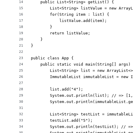
    public List<String> getList() {

14
        List<String> listValue = new ArrayL
15
        for(String item : list) {

16
            listValue.add(item);

17
        }

18
        return listValue;

19
    }

20
}

21
22
public class App {

23
    public static void main(String[] args) 
24
        List<String> list = new ArrayList<>
25
        ImmutableList immutableList = new I
26
27
        list.add("4");

28
        System.out.println(list); // => [1,
29
        System.out.println(immutableList.ge
30
31
        List<String> testList = immutableLi
32
        testList.add("5");

33
        System.out.println(testList); // =>
34
        System.out.println(immutableList.ge
35