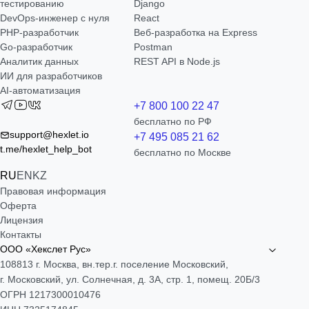
тестированию
Django
DevOps-инженер с нуля
React
РНР-разработчик
Веб-разработка на Express
Go-разработчик
Postman
Аналитик данных
REST API в Node.js
ИИ для разработчиков
AI-автоматизация
+7 800 100 22 47
бесплатно по РФ
support@hexlet.io
+7 495 085 21 62
t.me/hexlet_help_bot
бесплатно по Москве
RU
EN
KZ
Правовая информация
Оферта
Лицензия
Контакты
ООО «Хекслет Рус»
108813 г. Москва, вн.тер.г. поселение Московский,
г. Московский, ул. Солнечная, д. 3А, стр. 1, помещ. 20Б/3
ОГРН 1217300010476