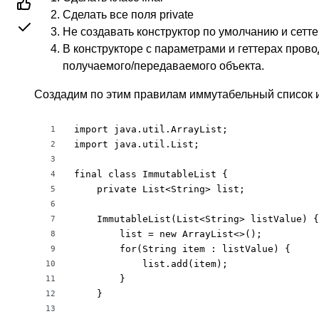
Сделать все поля private
Не создавать конструктор по умолчанию и сетт
В конструкторе с параметрами и геттерах пров
получаемого/передаваемого объекта.
Создадим по этим правилам иммутабельный список и
import java.util.ArrayList;

1
import java.util.List;

2
3
final class ImmutableList {

4
    private List<String> list;

5
6
    ImmutableList(List<String> listValue) {

7
        list = new ArrayList<>();

8
        for(String item : listValue) {

9
            list.add(item);

10
        }

11
    }

12
13