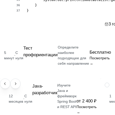
    }

36
}
37
3 г
Определите
Тест
Бесплатно
5
С
наиболее
профориентации
·
минут
нуля
подходящее для
Посмотреть
себя направление
→
Изучите
ПРОФЕССИЯ
Java-
НАВЫ
Java и
разработчик
12
С
фреймворк
1
·
от 2 400 ₽
месяцев
нуля
Spring Boot
ме
и REST API
Посмотреть
→