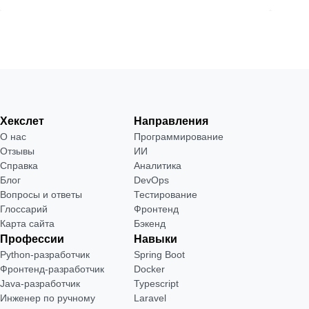
Хекслет
Направления
О нас
Программирование
Отзывы
ИИ
Справка
Аналитика
Блог
DevOps
Вопросы и ответы
Тестирование
Глоссарий
Фронтенд
Карта сайта
Бэкенд
Профессии
Навыки
Python-разработчик
Spring Boot
Фронтенд-разработчик
Docker
Java-разработчик
Typescript
Инженер по ручному
Laravel