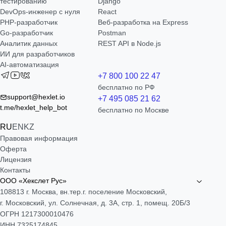
тестированию
Django
DevOps-инженер с нуля
React
РНР-разработчик
Веб-разработка на Express
Go-разработчик
Postman
Аналитик данных
REST API в Node.js
ИИ для разработчиков
AI-автоматизация
+7 800 100 22 47
бесплатно по РФ
support@hexlet.io
+7 495 085 21 62
t.me/hexlet_help_bot
бесплатно по Москве
RU
EN
KZ
Правовая информация
Оферта
Лицензия
Контакты
ООО «Хекслет Рус»
108813 г. Москва, вн.тер.г. поселение Московский,
г. Московский, ул. Солнечная, д. 3А, стр. 1, помещ. 20Б/3
ОГРН 1217300010476
ИНН 7325174845