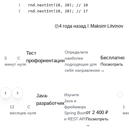
rnd.nextInt(10, 20); // 10

1
rnd.nextInt(10, 20); // 17
2
4 года назад
Maksim Litvinov
Определите
Тест
Бесплатно
5
С
наиболее
профориентации
·
минут
нуля
подходящее для
Посмотреть
себя направление
→
Изучите
ПРОФЕССИЯ
Java-
НАВЫ
Java и
разработчик
12
С
фреймворк
1
·
от 2 400 ₽
месяцев
нуля
Spring Boot
ме
и REST API
Посмотреть
→