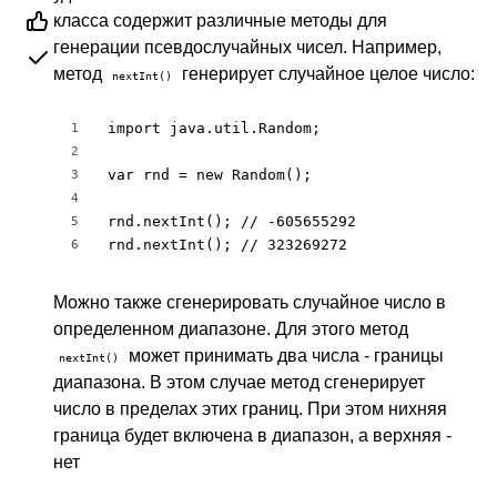
класса содержит различные методы для
генерации псевдослучайных чисел. Например,
метод
генерирует случайное целое число:
nextInt()
import java.util.Random;

1
2
var rnd = new Random();

3
4
rnd.nextInt(); // -605655292

5
rnd.nextInt(); // 323269272
6
Можно также сгенерировать случайное число в
определенном диапазоне. Для этого метод
может принимать два числа - границы
nextInt()
диапазона. В этом случае метод сгенерирует
число в пределах этих границ. При этом нихняя
граница будет включена в диапазон, а верхняя -
нет