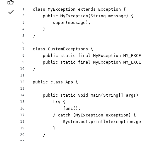
class MyException extends Exception {

1
    public MyException(String message) {

2
        super(message);

3
    }

4
}

5
6
class CustomExceptions {

7
    public static final MyException MY_EXCE
8
    public static final MyException MY_EXCE
9
}

10
11
public class App {

12
13
    public static void main(String[] args) 
14
        try {

15
            func();

16
        } catch (MyException exception) {

17
            System.out.println(exception.ge
18
        }

19
    }

20