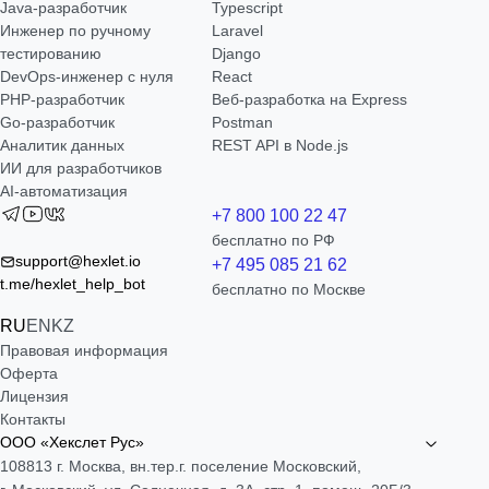
Java-разработчик
Typescript
Инженер по ручному
Laravel
тестированию
Django
DevOps-инженер с нуля
React
РНР-разработчик
Веб-разработка на Express
Go-разработчик
Postman
Аналитик данных
REST API в Node.js
ИИ для разработчиков
AI-автоматизация
+7 800 100 22 47
бесплатно по РФ
support@hexlet.io
+7 495 085 21 62
t.me/hexlet_help_bot
бесплатно по Москве
RU
EN
KZ
Правовая информация
Оферта
Лицензия
Контакты
ООО «Хекслет Рус»
108813 г. Москва, вн.тер.г. поселение Московский,