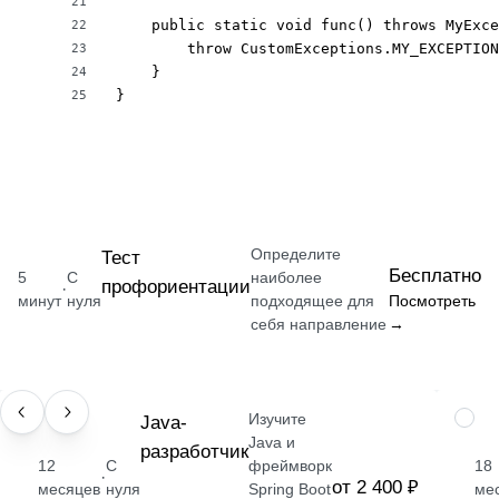
21
    public static void func() throws MyExce
22
        throw CustomExceptions.MY_EXCEPTION
23
    }

24
}
25
Определите
Тест
Бесплатно
5
С
наиболее
профориентации
·
минут
нуля
подходящее для
Посмотреть
себя направление
→
Изучите
ПРОФЕССИЯ
Java-
ПРОФ
Java и
разработчик
12
С
фреймворк
18
·
от 2 400 ₽
месяцев
нуля
Spring Boot
ме