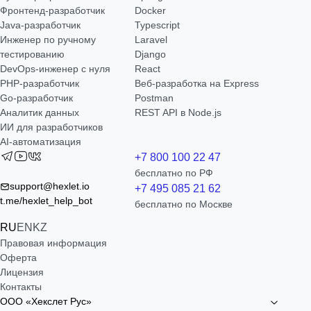
Фронтенд-разработчик
Docker
Java-разработчик
Typescript
Инженер по ручному
Laravel
тестированию
Django
DevOps-инженер с нуля
React
РНР-разработчик
Веб-разработка на Express
Go-разработчик
Postman
Аналитик данных
REST API в Node.js
ИИ для разработчиков
AI-автоматизация
+7 800 100 22 47
бесплатно по РФ
support@hexlet.io
+7 495 085 21 62
t.me/hexlet_help_bot
бесплатно по Москве
RU
EN
KZ
Правовая информация
Оферта
Лицензия
Контакты
ООО «Хекслет Рус»