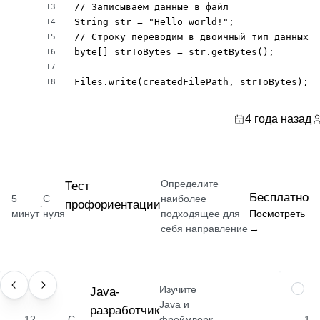
// Записываем данные в файл

13
String str = "Hello world!";

14
// Строку переводим в двоичный тип данных

15
byte[] strToBytes = str.getBytes();

16
17
Files.write(createdFilePath, strToBytes);
18
4 года назад
Определите
Тест
Бесплатно
5
С
наиболее
профориентации
·
минут
нуля
подходящее для
Посмотреть
себя направление
→
Изучите
ПРОФЕССИЯ
Java-
НАВЫ
Java и
разработчик
12
С
фреймворк
1