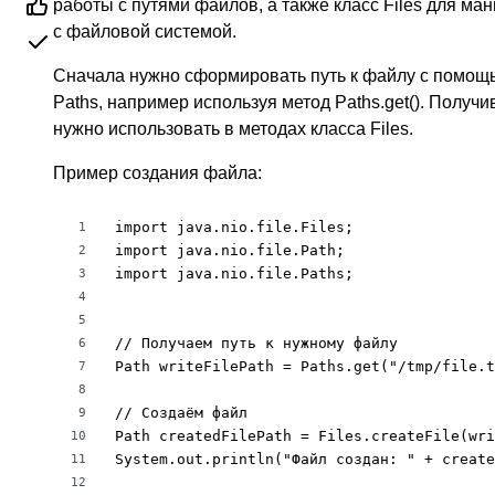
работы с путями файлов, а также класс Files для м
с файловой системой.
Сначала нужно сформировать путь к файлу с помощ
Paths, например используя метод Paths.get(). Получ
нужно использовать в методах класса Files.
Пример создания файла:
import java.nio.file.Files;

1
import java.nio.file.Path;

2
import java.nio.file.Paths;

3
4
5
// Получаем путь к нужному файлу

6
Path writeFilePath = Paths.get("/tmp/file.t
7
8
// Создаём файл

9
Path createdFilePath = Files.createFile(wri
10
System.out.println("Файл создан: " + create
11
12