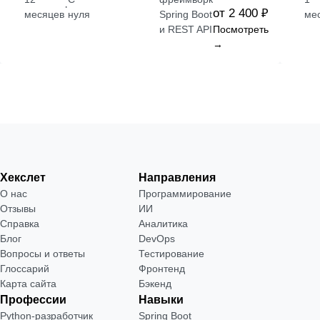
·
от 2 400 ₽
месяцев
нуля
Spring Boot
ме
и REST API
Посмотреть
→
Хекслет
Направления
О нас
Программирование
Отзывы
ИИ
Справка
Аналитика
Блог
DevOps
Вопросы и ответы
Тестирование
Глоссарий
Фронтенд
Карта сайта
Бэкенд
Профессии
Навыки
Python-разработчик
Spring Boot