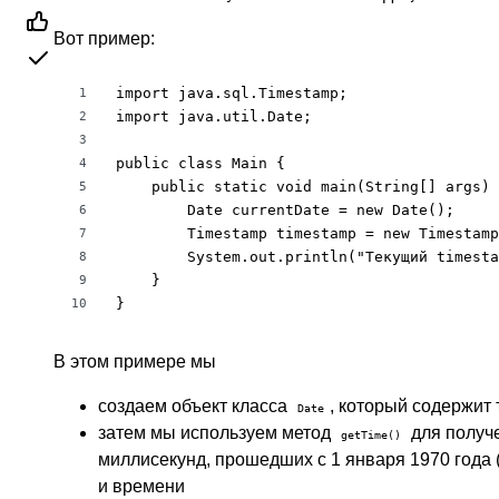
Вот пример:
import java.sql.Timestamp;

1
import java.util.Date;

2
3
public class Main {

4
    public static void main(String[] args) 
5
        Date currentDate = new Date();

6
        Timestamp timestamp = new Timestamp
7
        System.out.println("Текущий timesta
8
    }

9
}
10
В этом примере мы
создаем объект класса
, который содержит
Date
затем мы используем метод
для получ
getTime()
миллисекунд, прошедших с 1 января 1970 года 
и времени