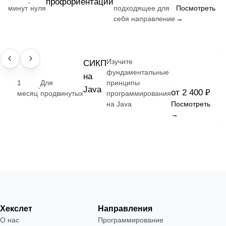
профориентации
·
минут
нуля
подходящее для
Посмотреть
себя направление
→
Изучите
НАВЫК
СИКП
фундаментальные
на
1
Для
принципы
·
Java
от 2 400 ₽
месяц
продвинутых
программирования
на Java
Посмотреть
→
Хекслет
Направления
О нас
Программирование