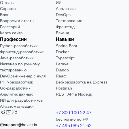
Отзывы
ИИ
Справка
Аналитика
Блог
DevOps
Вопросы и ответы
Тестирование
Глоссарий
Фронтенд
Карта сайта
Бэкенд
Профессии
Навыки
Python-разработчик
Spring Boot
Фронтенд-разработчик
Docker
Java-разработчик
Typescript
Инженер по ручному
Laravel
тестированию
Django
DevOps-инженер с нуля
React
РНР-разработчик
Веб-разработка на Express
Go-разработчик
Postman
Аналитик данных
REST API в Node.js
ИИ для разработчиков
AI-автоматизация
+7 800 100 22 47
бесплатно по РФ
support@hexlet.io
+7 495 085 21 62