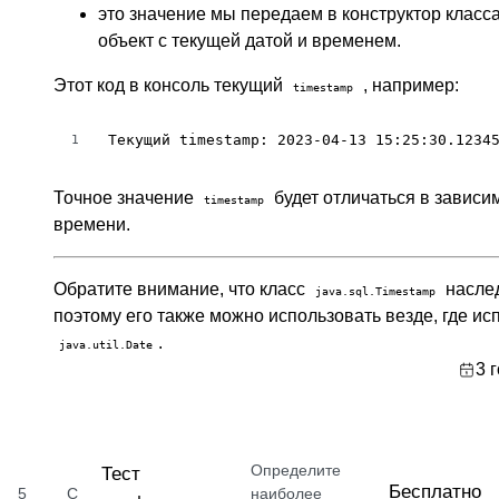
это значение мы передаем в конструктор класс
объект с текущей датой и временем.
Этот код в консоль текущий
, например:
timestamp
Текущий timestamp: 2023-04-13 15:25:30.1234
1
Точное значение
будет отличаться в зависи
timestamp
времени.
Обратите внимание, что класс
наслед
java.sql.Timestamp
поэтому его также можно использовать везде, где ис
.
java.util.Date
3 
Определите
Тест
Бесплатно
5
С
наиболее