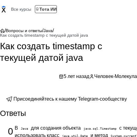
Все курсы
Тота ИИ
/
/
/
Вопросы и ответы
Java
Как создать timestamp с текущей датой java
Как создать timestamp с
текущей датой java
5 лет назад
Человек-Молекула
Присоединяйтесь к нашему Telegram-сообществу
Ответы
В
для создания объекта
с текущ
0
Java
java.sql.Timestamp
использовать класс
и метод
java.util.Date
System.current