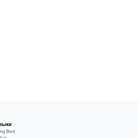
ПРОФЕССИЯ
Fullstack-
разработчик
18
С
·
на Java
месяцев
нуля
от 2 400 ₽
Посмотреть →
выки
ing Boot
ker