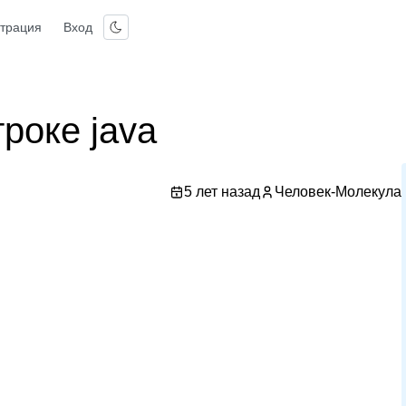
страция
Вход
роке java
5 лет назад
Человек-Молекула