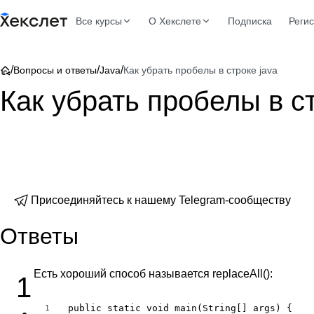
Все курсы
О Хекслете
Подписка
Реги
/
/
/
Вопросы и ответы
Java
Как убрать пробелы в строке java
Как убрать пробелы в ст
Присоединяйтесь к нашему Telegram-сообществу
Ответы
Есть хороший способ называется replaceAll():
1
public static void main(String[] args) {

1