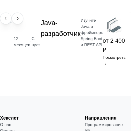
Изучите
ПРОФЕССИЯ
Java-
Java и
разработчик
фреймворк
Spring Boot
12
С
от 2 400
·
и REST API
месяцев
нуля
₽
Посмотреть
→
Хекслет
Направления
О нас
Программирование
Отзывы
ИИ