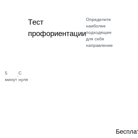
Определите
Тест
наиболее
профориентации
подходящее
для себя
направление
5
С
·
минут
нуля
Беспла