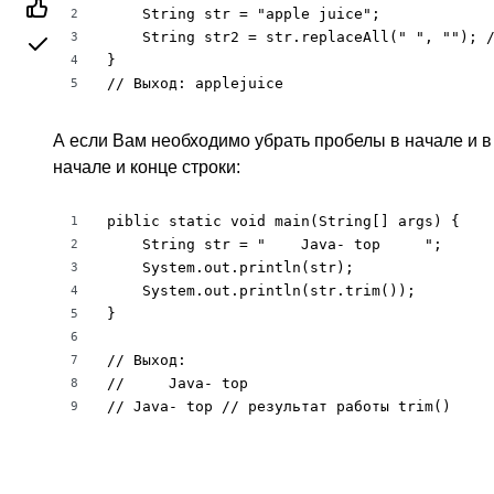
    String str = "apple juice";

2
    String str2 = str.replaceAll(" ", ""); /
3
}

4
// Выход: applejuice
5
А если Вам необходимо убрать пробелы в начале и в к
начале и конце строки:
piblic static void main(String[] args) {

1
    String str = "    Java- top     ";

2
    System.out.println(str);

3
    System.out.println(str.trim());

4
}

5
6
// Выход:

7
//     Java- top

8
// Java- top // результат работы trim()
9