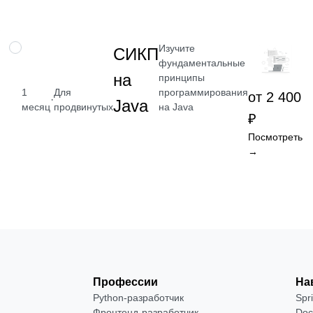
Изучите
НАВЫК
СИКП
фундаментальные
на
принципы
программирования
1
Для
от 2 400
·
Java
на Java
месяц
продвинутых
₽
Посмотреть
→
Профессии
На
Python-разработчик
Spr
Фронтенд-разработчик
Doc