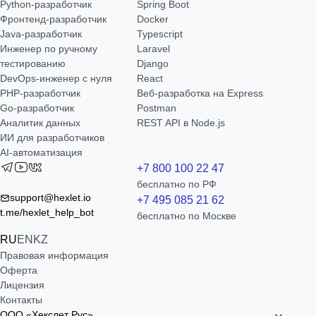
Python-разработчик
Spring Boot
Фронтенд-разработчик
Docker
Java-разработчик
Typescript
Инженер по ручному
Laravel
тестированию
Django
DevOps-инженер с нуля
React
РНР-разработчик
Веб-разработка на Express
Go-разработчик
Postman
Аналитик данных
REST API в Node.js
ИИ для разработчиков
AI-автоматизация
+7 800 100 22 47
бесплатно по РФ
support@hexlet.io
+7 495 085 21 62
t.me/hexlet_help_bot
бесплатно по Москве
RU
EN
KZ
Правовая информация
Оферта
Лицензия
Контакты
ООО «Хекслет Рус»