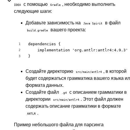
с помощью
, необходимо выполнить
IDEA
Gradle
следующие шаги:
Добавьте зависимость на
в файл
Java Spirit
вашего проекта:
build.gradle
dependencies {

1
    implementation 'org.antlr:antlr4:4.9.3'

2
}
3
Создайте директорию
, в которой
src/main/antlr4
будет содержаться грамматика вашего языка и
формата данных.
Создайте файл
с описанием грамматики в
.g4
директории
. Этот файл должен
src/main/antlr4
содержать описание грамматики в формате
.
ANTLR
Пример небольшого файла для парсинга