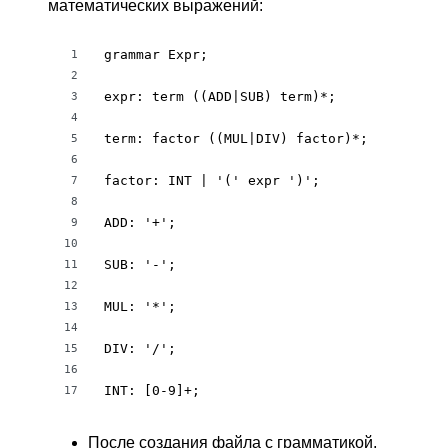
математических выражений:
grammar Expr;

1
2
expr: term ((ADD|SUB) term)*;

3
4
term: factor ((MUL|DIV) factor)*;

5
6
factor: INT | '(' expr ')';

7
8
ADD: '+';

9
10
SUB: '-';

11
12
MUL: '*';

13
14
DIV: '/';

15
16
INT: [0-9]+;
17
После создания файла с грамматикой,