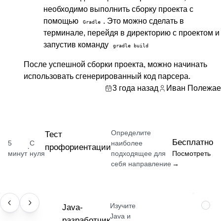
необходимо выполнить сборку проекта с
помощью
. Это можно сделать в
Gradle
терминале, перейдя в директорию с проектом и
запустив команду
gradle build
После успешной сборки проекта, можно начинать
использовать сгенерированный код парсера.
3 года назад
Иван Полежае
Определите
Тест
Бесплатно
5
С
наиболее
профориентации
·
минут
нуля
подходящее для
Посмотреть
себя направление
→
Изучите
ПРОФЕССИЯ
Java-
НАВЫ
Java и
разработчик