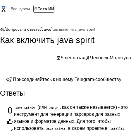
Все курсы
Тота ИИ
/
/
/
Вопросы и ответы
Java
Как включить java spirit
Как включить java spirit
5 лет назад
Человек-Молекула
Присоединяйтесь к нашему Telegram-сообществу
Ответы
(или
, как он также называется) - это
0
Java Spirit
ANTLR
инструмент для генерации парсеров для разных
языков и форматов данных. Для того, чтобы
использовать
в своем проекте в
Java Spirit
IntelliJ