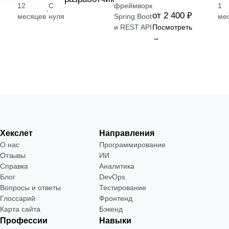
12
С
фреймворк
1
·
от 2 400 ₽
месяцев
нуля
Spring Boot
ме
и REST API
Посмотреть
→
Хекслет
Направления
О нас
Программирование
Отзывы
ИИ
Справка
Аналитика
Блог
DevOps
Вопросы и ответы
Тестирование
Глоссарий
Фронтенд
Карта сайта
Бэкенд
Профессии
Навыки