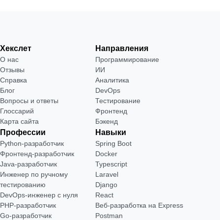
Хекслет
Направления
О нас
Программирование
Отзывы
ИИ
Справка
Аналитика
Блог
DevOps
Вопросы и ответы
Тестирование
Глоссарий
Фронтенд
Карта сайта
Бэкенд
Профессии
Навыки
Python-разработчик
Spring Boot
Фронтенд-разработчик
Docker
Java-разработчик
Typescript
Инженер по ручному
Laravel
тестированию
Django
DevOps-инженер с нуля
React
РНР-разработчик
Веб-разработка на Express
Go-разработчик
Postman