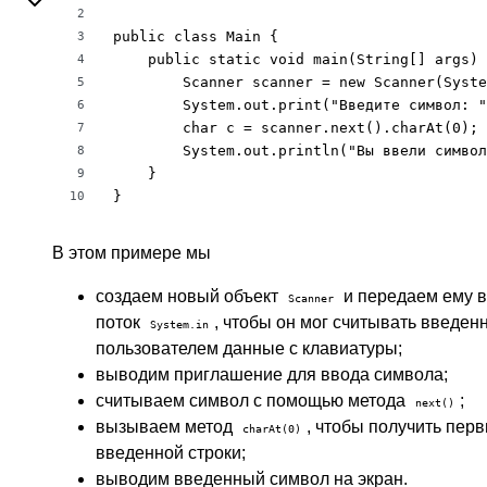
2
public class Main {

3
    public static void main(String[] args) 
4
        Scanner scanner = new Scanner(Syste
5
        System.out.print("Введите символ: "
6
        char c = scanner.next().charAt(0);

7
        System.out.println("Вы ввели символ
8
    }

9
}
10
В этом примере мы
создаем новый объект
и передаем ему 
Scanner
поток
, чтобы он мог считывать введен
System.in
пользователем данные с клавиатуры;
выводим приглашение для ввода символа;
считываем символ с помощью метода
;
next()
вызываем метод
, чтобы получить пер
charAt(0)
введенной строки;
выводим введенный символ на экран.