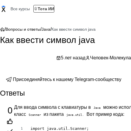
Все курсы
Тота ИИ
/
/
/
Вопросы и ответы
Java
Как ввести символ java
Как ввести символ java
5 лет назад
Человек-Молекула
Присоединяйтесь к нашему Telegram-сообществу
Ответы
Для ввода символа с клавиатуры в
можно испол
0
Java
класс
из пакета
Вот пример кода:
Scanner
java.util.
import java.util.Scanner;

1