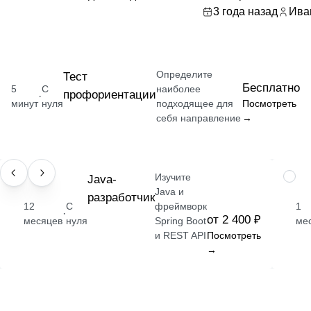
3 года назад
Ива
Определите
Тест
Бесплатно
5
С
наиболее
профориентации
·
минут
нуля
подходящее для
Посмотреть
себя направление
→
Изучите
ПРОФЕССИЯ
Java-
НАВЫ
Java и
разработчик
12
С
фреймворк
1
·
от 2 400 ₽
месяцев
нуля
Spring Boot
ме
и REST API
Посмотреть
→