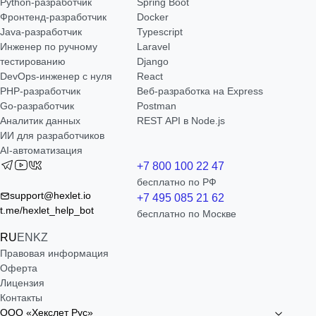
Python-разработчик
Spring Boot
Фронтенд-разработчик
Docker
Java-разработчик
Typescript
Инженер по ручному
Laravel
тестированию
Django
DevOps-инженер с нуля
React
РНР-разработчик
Веб-разработка на Express
Go-разработчик
Postman
Аналитик данных
REST API в Node.js
ИИ для разработчиков
AI-автоматизация
+7 800 100 22 47
бесплатно по РФ
support@hexlet.io
+7 495 085 21 62
t.me/hexlet_help_bot
бесплатно по Москве
RU
EN
KZ
Правовая информация
Оферта
Лицензия
Контакты
ООО «Хекслет Рус»