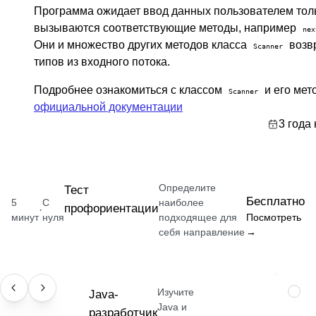
Программа ожидает ввод данных пользователем тольк
вызываются соответствующие методы, например
nex
Они и множество других методов класса
возв
Scanner
типов из входного потока.
Подробнее ознакомиться с классом
и его мет
Scanner
официальной документации
3 года
Определите
Тест
Бесплатно
5
С
наиболее
профориентации
·
минут
нуля
подходящее для
Посмотреть
себя направление
→
Изучите
ПРОФЕССИЯ
Java-
НАВЫ
Java и
разработчик