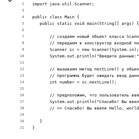
import java.util.Scanner;

2
3
public class Main {

4
   public static void main(String[] args) {

5
6
       // создаем новый объект класса Scann
7
       // передаем в конструктор входной по
8
       Scanner sc = new Scanner(System.in);

9
       System.out.println("Введите данные:"
10
11
       // вызываем метод nextLine() у объек
12
       // программа будет ожидать ввод данн
13
       int number = sc.nextLine();

14
15
       // предположим, что пользователь вве
16
       System.out.println("Спасибо! Вы ввел
17
       // => Спасибо! Вы ввели Hello, world
18
19
   }

20
}
21