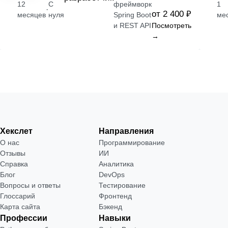
12
С
фреймворк
1
·
от 2 400 ₽
месяцев
нуля
Spring Boot
ме
и REST API
Посмотреть
→
Хекслет
Направления
О нас
Программирование
Отзывы
ИИ
Справка
Аналитика
Блог
DevOps
Вопросы и ответы
Тестирование
Глоссарий
Фронтенд
Карта сайта
Бэкенд
Профессии
Навыки