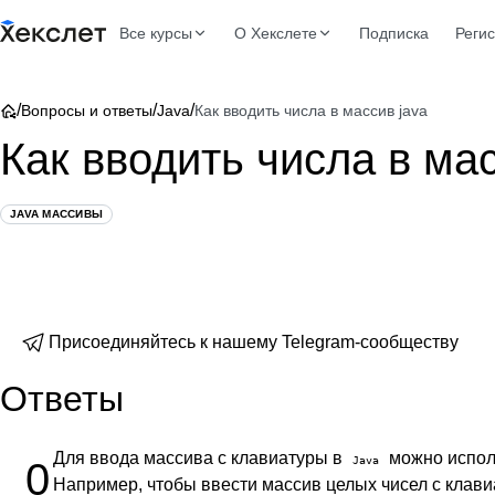
Все курсы
О Хекслете
Подписка
Реги
/
/
/
Вопросы и ответы
Java
Как вводить числа в массив java
Как вводить числа в мас
JAVA МАССИВЫ
Присоединяйтесь к нашему Telegram-сообществу
Ответы
Для ввода массива с клавиатуры в
можно испол
Java
0
Например, чтобы ввести массив целых чисел с клав