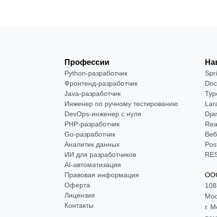
Профессии
На
Python-разработчик
Spr
Фронтенд-разработчик
Doc
Java-разработчик
Typ
Инженер по ручному тестированию
Lar
DevOps-инженер с нуля
Dja
РНР-разработчик
Rea
Go-разработчик
Веб
Аналитик данных
Pos
ИИ для разработчиков
RES
AI-автоматизация
Правовая информация
ООО
Оферта
108
Лицензия
Мос
Контакты
г. 