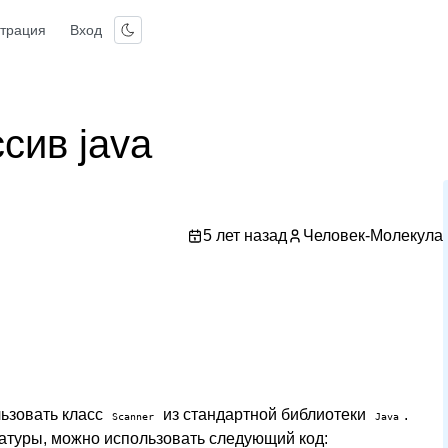
страция
Вход
сив java
5 лет назад
Человек-Молекула
ьзовать класс
из стандартной библиотеки
.
Scanner
Java
иатуры, можно использовать следующий код: