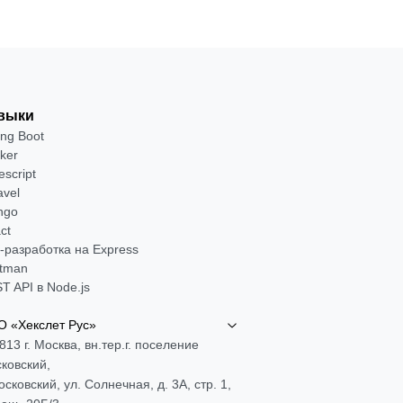
выки
ing Boot
ker
escript
avel
ngo
ct
-разработка на Express
tman
T API в Node.js
 «Хекслет Рус»
813 г. Москва, вн.тер.г. поселение
ковский,
Московский, ул. Солнечная, д. 3А, стр. 1,