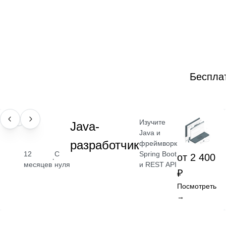
Беспла
Изучите
ПРОФЕССИЯ
Java-
Java и
разработчик
фреймворк
Spring Boot
12
С
от 2 400
·
и REST API
месяцев
нуля
₽
Посмотреть
→