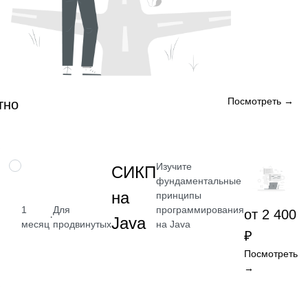
Посмотреть →
тно
Изучите
НАВЫК
СИКП
фундаментальные
на
принципы
программирования
1
Для
от 2 400
·
Java
на Java
месяц
продвинутых
₽
Посмотреть
→