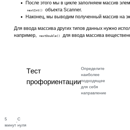
После этого мы в цикле заполняем массив эле
объекта Scanner.
nextInt()
Наконец, мы выводим полученный массив на э
Для ввода массива других типов данных нужно испо
например,
для ввода массива веществен
nextDouble()
Определите
Тест
наиболее
профориентации
подходящее
для себя
направление
5
С
·
минут
нуля