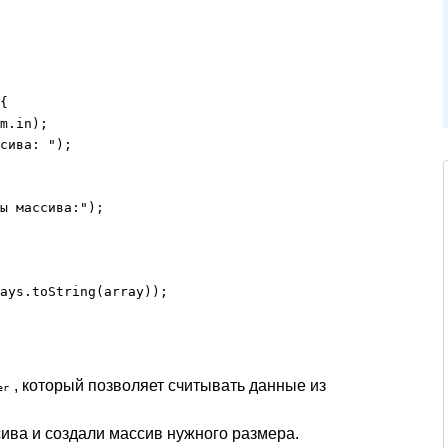
{

m.in);

сива: ");

ы массива:");

ays.toString(array));

, который позволяет считывать данные из
er
ива и создали массив нужного размера.