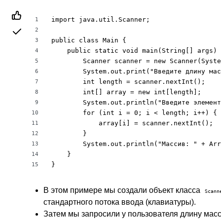
import java.util.Scanner;

1
2
public class Main {

3
    public static void main(String[] args) 
4
        Scanner scanner = new Scanner(Syste
5
        System.out.print("Введите длину мас
6
        int length = scanner.nextInt();

7
        int[] array = new int[length];

8
        System.out.println("Введите элемент
9
        for (int i = 0; i < length; i++) {

10
            array[i] = scanner.nextInt();

11
        }

12
        System.out.println("Массив: " + Arr
13
    }

14
}
15
В этом примере мы создали объект класса
Scann
стандартного потока ввода (клавиатуры).
Затем мы запросили у пользователя длину масс