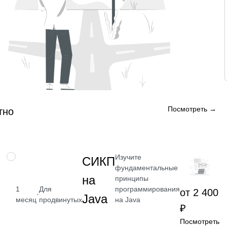
Посмотреть →
тно
Изучите
НАВЫК
СИКП
фундаментальные
на
принципы
программирования
1
Для
от 2 400
·
Java
на Java
месяц
продвинутых
₽
Посмотреть