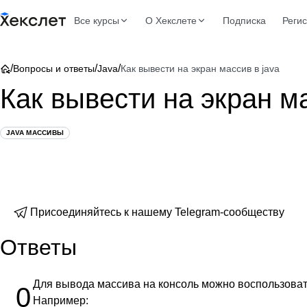
Все курсы
О Хекслете
Подписка
Реги
/
/
/
Вопросы и ответы
Java
Как вывести на экран массив в java
Как вывести на экран ма
JAVA МАССИВЫ
Присоединяйтесь к нашему Telegram-сообществу
Ответы
Для вывода массива на консоль можно воспользова
0
Например: