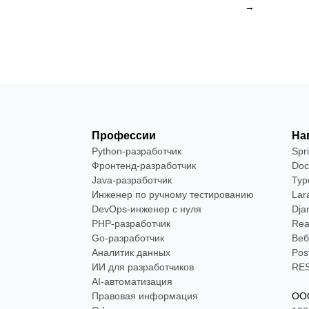
→
Профессии
На
Python-разработчик
Spr
Фронтенд-разработчик
Doc
Java-разработчик
Typ
Инженер по ручному тестированию
Lar
DevOps-инженер с нуля
Dja
РНР-разработчик
Rea
Go-разработчик
Веб
Аналитик данных
Pos
ИИ для разработчиков
RES
AI-автоматизация
Правовая информация
ООО