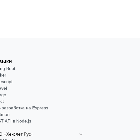
Посмотреть →
выки
ing Boot
ker
escript
avel
ngo
ct
-разработка на Express
tman
T API в Node.js
 «Хекслет Рус»