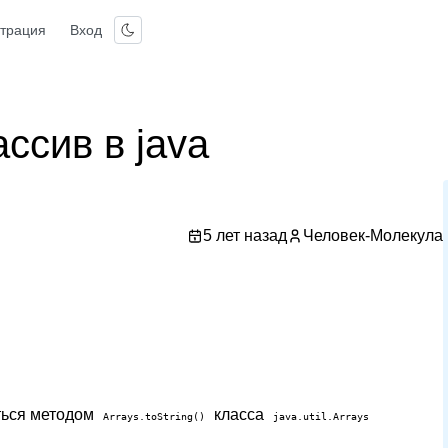
страция
Вход
ссив в java
5 лет назад
Человек-Молекула
ться методом
класса
Arrays.toString()
java.util.Arrays