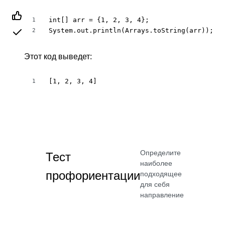
int[] arr = {1, 2, 3, 4};

1
System.out.println(Arrays.toString(arr));
2
Этот код выведет:
[1, 2, 3, 4]
1
Определите
Тест
наиболее
профориентации
подходящее
для себя
направление