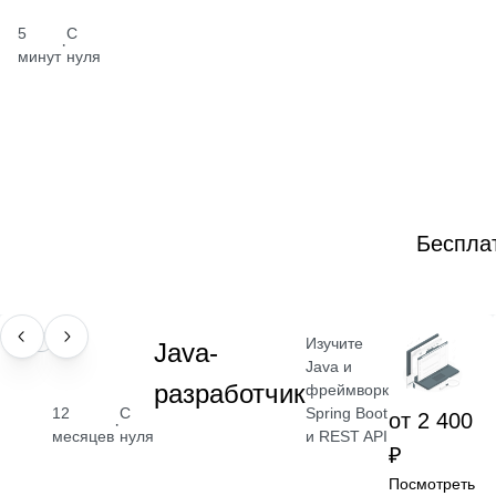
5
С
·
минут
нуля
Беспла
Изучите
ПРОФЕССИЯ
Java-
Java и
разработчик
фреймворк
Spring Boot
12
С
от 2 400
·
и REST API
месяцев
нуля
₽
Посмотреть