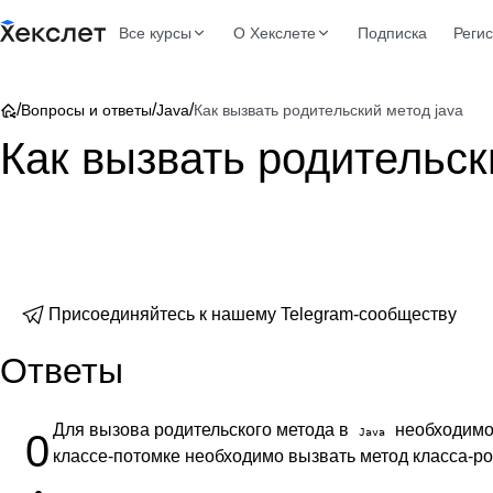
Все курсы
О Хекслете
Подписка
Реги
/
/
/
Вопросы и ответы
Java
Как вызвать родительский метод java
Как вызвать родительск
Присоединяйтесь к нашему Telegram-сообществу
Ответы
Для вызова родительского метода в
необходимо
Java
0
классе-потомке необходимо вызвать метод класса-р