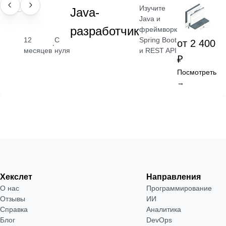
Изучите
ПРОФЕССИЯ
Java-
Java и
разработчик
фреймворк
Spring Boot
12
С
от 2 400
·
и REST API
месяцев
нуля
₽
Посмотреть
→
Хекслет
Направления
О нас
Программирование
Отзывы
ИИ
Справка
Аналитика
Блог
DevOps