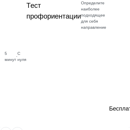
Определите
Тест
наиболее
профориентации
подходящее
для себя
направление
5
С
·
минут
нуля
Беспла