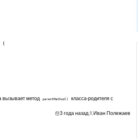
 {

а вызывает метод
класса-родителя с
parentMethod()
3 года назад
Иван Полежаев