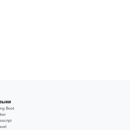
ПРОФЕССИЯ
Fullstack-
разработчик
18
С
·
на Java
месяцев
нуля
от 2 400 ₽
Посмотреть →
выки
ing Boot
ker
escript
avel