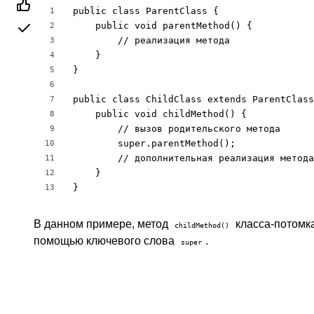
public class ParentClass {

1
    public void parentMethod() {

2
        // реализация метода

3
    }

4
}

5
6
public class ChildClass extends ParentClass
7
    public void childMethod() {

8
        // вызов родительского метода

9
        super.parentMethod();

10
        // дополнительная реализация метода

11
    }

12
}
13
В данном примере, метод
класса-потомк
childMethod()
помощью ключевого слова
.
super