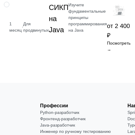
Изучите
НАВЫК
СИКП
фундаментальные
на
принципы
программирования
1
Для
от 2 400
·
Java
на Java
месяц
продвинутых
₽
Посмотреть
→
Профессии
На
Python-разработчик
Spr
Фронтенд-разработчик
Doc
Java-разработчик
Typ
Инженер по ручному тестированию
Lar