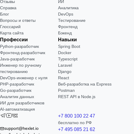
Отзывы
ИИ
Справка
Аналитика
Блог
DevOps
Вопросы и ответы
Тестирование
Глоссарий
Фронтенд
Карта сайта
Бэкенд
Профессии
Навыки
Python-разработчик
Spring Boot
Фронтенд-разработчик
Docker
Java-разработчик
Typescript
Инженер по ручному
Laravel
тестированию
Django
DevOps-инженер с нуля
React
РНР-разработчик
Веб-разработка на Express
Go-разработчик
Postman
Аналитик данных
REST API в Node.js
ИИ для разработчиков
AI-автоматизация
+7 800 100 22 47
бесплатно по РФ
support@hexlet.io
+7 495 085 21 62