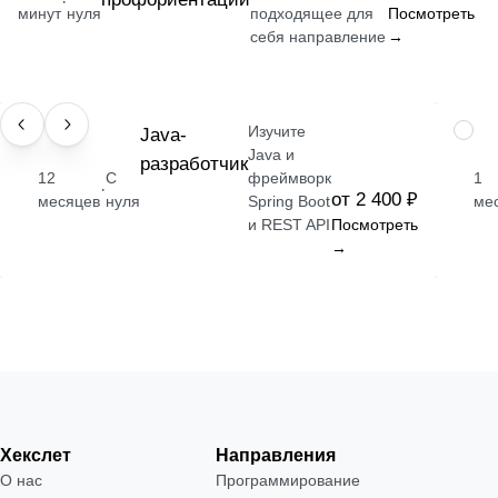
·
минут
нуля
подходящее для
Посмотреть
себя направление
→
Изучите
ПРОФЕССИЯ
Java-
НАВЫ
Java и
разработчик
12
С
фреймворк
1
·
от 2 400 ₽
месяцев
нуля
Spring Boot
ме
и REST API
Посмотреть
→
Хекслет
Направления
О нас
Программирование