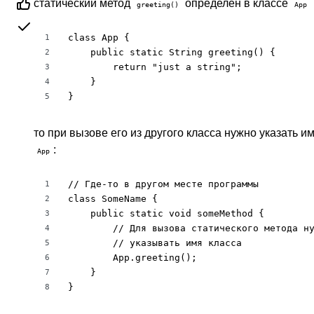
статический метод
определен в классе
greeting()
App
class App {

1
    public static String greeting() {

2
        return "just a string";

3
    }

4
}
5
то при вызове его из другого класса нужно указать и
:
App
// Где-то в другом месте программы

1
class SomeName {

2
    public static void someMethod {

3
        // Для вызова статического метода ну
4
        // указывать имя класса

5
        App.greeting();

6
    }

7
}
8