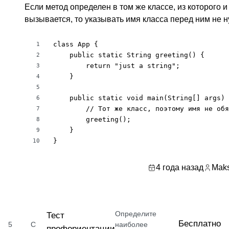
Если метод определен в том же классе, из которого и
вызывается, то указывать имя класса перед ним не н
class App {

1
    public static String greeting() {

2
        return "just a string";

3
    }

4
5
    public static void main(String[] args) 
6
        // Тот же класс, поэтому имя не обя
7
        greeting();

8
    }

9
}
10
4 года назад
Maks
Определите
Тест
Бесплатно
5
С
наиболее
профориентации