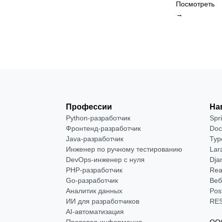
Посмотреть
→
Профессии
На
Python-разработчик
Spr
Фронтенд-разработчик
Doc
Java-разработчик
Typ
Инженер по ручному тестированию
Lar
DevOps-инженер с нуля
Dja
РНР-разработчик
Rea
Go-разработчик
Веб
Аналитик данных
Pos
ИИ для разработчиков
RES
AI-автоматизация
Правовая информация
ООО