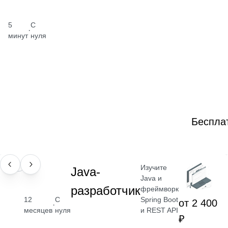
5
С
·
минут
нуля
Беспла
Изучите
ПРОФЕССИЯ
Java-
Java и
разработчик
фреймворк
Spring Boot
12
С
от 2 400
·
и REST API
месяцев
нуля
₽