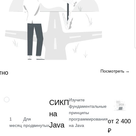
Посмотреть →
тно
Изучите
НАВЫК
СИКП
фундаментальные
на
принципы
программирования
1
Для
от 2 400
·
Java
на Java
месяц
продвинутых
₽