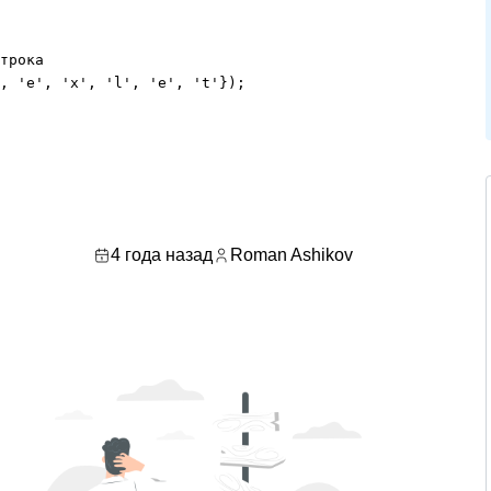
трока

, 'e', 'x', 'l', 'e', 't'});

4 года назад
Roman Ashikov