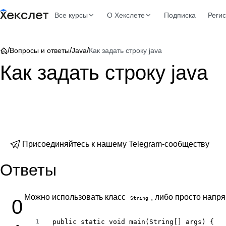
Все курсы
О Хекслете
Подписка
Реги
/
/
/
Вопросы и ответы
Java
Как задать строку java
Как задать строку java
Присоединяйтесь к нашему Telegram-сообществу
Ответы
Можно использовать класс
, либо просто напр
String
0
public static void main(String[] args) {

1