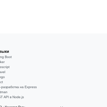
от 2 400 ₽
Посмотреть →
выки
ing Boot
ker
escript
avel
ngo
ct
-разработка на Express
tman
T API в Node.js
 «Хекслет Рус»