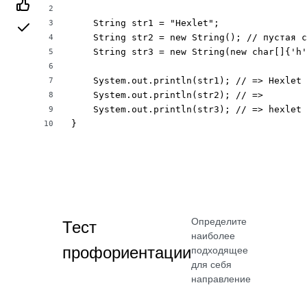
2
    String str1 = "Hexlet";

3
    String str2 = new String(); // пустая с
4
    String str3 = new String(new char[]{'h'
5
6
    System.out.println(str1); // => Hexlet

7
    System.out.println(str2); // =>

8
    System.out.println(str3); // => hexlet

9
}
10
Определите
Тест
наиболее
профориентации
подходящее
для себя
направление