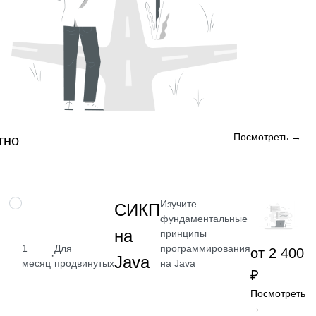
Посмотреть →
тно
Изучите
НАВЫК
СИКП
фундаментальные
на
принципы
программирования
1
Для
от 2 400
·
Java
на Java
месяц
продвинутых
₽
Посмотреть
→