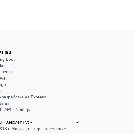
выки
ing Boot
ker
escript
avel
ngo
ct
-разработка на Express
tman
T API в Node.js
 «Хекслет Рус»
813 г. Москва, вн.тер.г. поселение