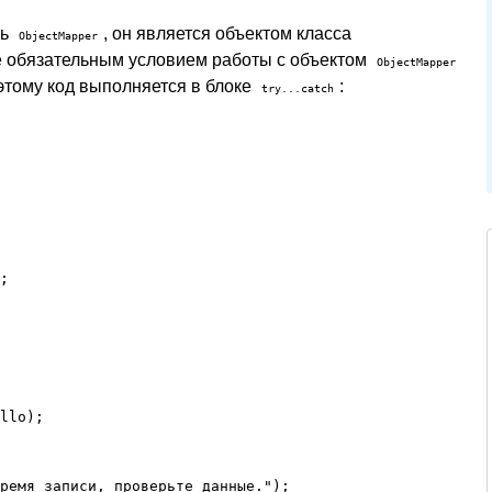
ть
, он является объектом класса
ObjectMapper
е обязательным условием работы с объектом
ObjectMapper
оэтому код выполняется в блоке
:
try...catch
;

llo);

ремя записи, проверьте данные.");
