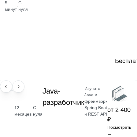
5
С
·
минут
нуля
Беспла
Изучите
ПРОФЕССИЯ
Java-
Java и
разработчик
фреймворк
Spring Boot
12
С
от 2 400
·
и REST API
месяцев
нуля
₽
Посмотреть
→