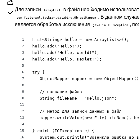
Для записи
в файл необходимо использова
ArrayList
. В данном случа
com.fasterxml.jackson.databind.ObjectMapper
является обработка исключения
, п
java.io.IOException
List<String> hello = new ArrayList<>();

1
hello.add("Hello!");

2
hello.add("Hello, world!");

3
hello.add("Hello, Hexlet!");

4
5
try {

6
   ObjectMapper mapper = new ObjectMapper()
7
8
   // название файла

9
   String fileName = "Hello.json";

10
11
   // метод для записи данных в файл

12
   mapper.writeValue(new File(fileName), he
13
14
} catch (IOException e) {

15
   System.out.println("Возникла ошибка во в
16