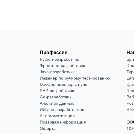
Профессии
На
Python-разработчик
Spr
Фронтенд-разработчик
Doc
Java-разработчик
Typ
Инженер по ручному тестированию
Lar
DevOps-инженер с нуля
Dja
РНР-разработчик
Rea
Go-разработчик
Веб
Аналитик данных
Pos
ИИ для разработчиков
RES
AI-автоматизация
Правовая информация
ООО
Оферта
108