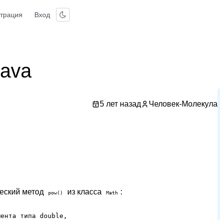
страция
Вход
java
5 лет назад
Человек-Молекула
ческий метод
из класса
:
pow()
Math
ента типа double,
