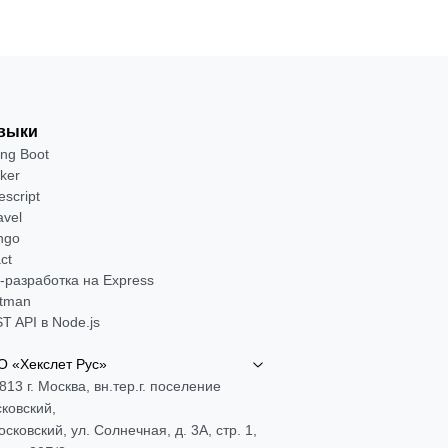
выки
ing Boot
ker
escript
avel
ngo
ct
-разработка на Express
tman
T API в Node.js
 «Хекслет Рус»
813 г. Москва, вн.тер.г. поселение
ковский,
Московский, ул. Солнечная, д. 3А, стр. 1,