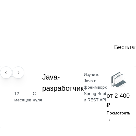
Беспла
Изучите
ПРОФЕССИЯ
Java-
Java и
разработчик
фреймворк
Spring Boot
12
С
от 2 400
·
и REST API
месяцев
нуля
₽
Посмотреть
→