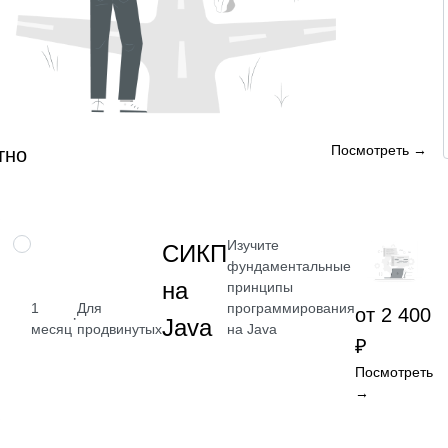
Посмотреть →
тно
Изучите
НАВЫК
СИКП
фундаментальные
на
принципы
программирования
1
Для
от 2 400
·
Java
на Java
месяц
продвинутых
₽
Посмотреть
→