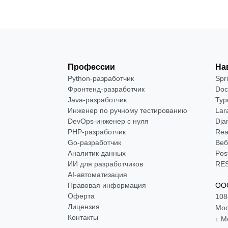
Профессии
На
Python-разработчик
Spr
Фронтенд-разработчик
Doc
Java-разработчик
Typ
Инженер по ручному тестированию
Lar
DevOps-инженер с нуля
Dja
РНР-разработчик
Rea
Go-разработчик
Веб
Аналитик данных
Pos
ИИ для разработчиков
RES
AI-автоматизация
Правовая информация
ООО
Оферта
108
Лицензия
Мос
Контакты
г. 