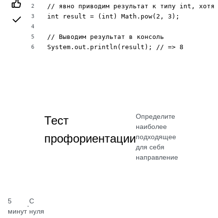
// явно приводим результат к типу int, хотя 
2
int result = (int) Math.pow(2, 3);

3
4
// Выводим результат в консоль

5
System.out.println(result); // => 8
6
Определите
Тест
наиболее
профориентации
подходящее
для себя
направление
5
С
·
минут
нуля