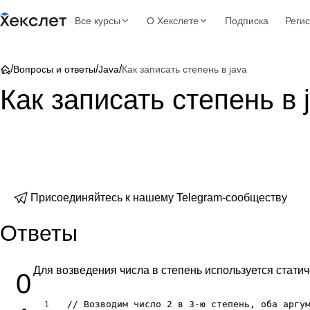
Все курсы
О Хекслете
Подписка
Реги
/
/
/
Вопросы и ответы
Java
Как записать степень в java
Как записать степень в 
Присоединяйтесь к нашему Telegram-сообществу
Ответы
Для возведения числа в степень используется стати
0
// Возводим число 2 в 3-ю степень, оба аргум
1