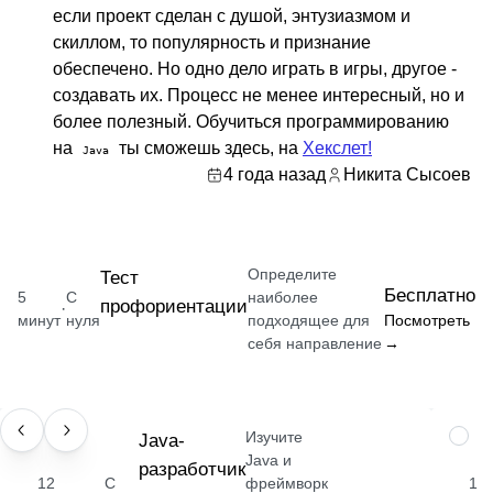
если проект сделан с душой, энтузиазмом и
скиллом, то популярность и признание
обеспечено. Но одно дело играть в игры, другое -
создавать их. Процесс не менее интересный, но и
более полезный. Обучиться программированию
на
ты сможешь здесь, на
Хекслет!
Java
4 года назад
Никита Сысоев
Определите
Тест
Бесплатно
5
С
наиболее
профориентации
·
минут
нуля
подходящее для
Посмотреть
себя направление
→
Изучите
ПРОФЕССИЯ
Java-
НАВЫ
Java и
разработчик
12
С
фреймворк
1