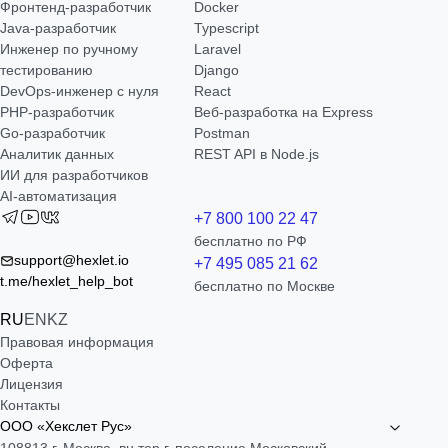
Фронтенд-разработчик
Docker
Java-разработчик
Typescript
Инженер по ручному
Laravel
тестированию
Django
DevOps-инженер с нуля
React
РНР-разработчик
Веб-разработка на Express
Go-разработчик
Postman
Аналитик данных
REST API в Node.js
ИИ для разработчиков
AI-автоматизация
+7 800 100 22 47
бесплатно по РФ
support@hexlet.io
+7 495 085 21 62
t.me/hexlet_help_bot
бесплатно по Москве
RU
EN
KZ
Правовая информация
Оферта
Лицензия
Контакты
ООО «Хекслет Рус»