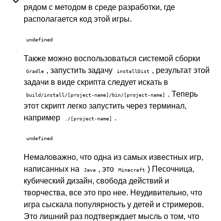
рядом с методом в среде разработки, где
располагается код этой игры.
undefined
Также можно воспользоваться системой сборки
, запустить задачу
, результат этой
Gradle
installDist
задачи в виде скрипта следует искать в
. Теперь
build/install/[project-name]/bin/[project-name]
этот скрипт легко запустить через терминал,
например
.
./[project-name]
undefined
Немаловажно, что одна из самых известных игр,
написанных на
, это
) Песочница,
Java
Minecraft
кубический дизайн, свобода действий и
творчества, все это про нее. Неудивительно, что
игра сыскала популярность у детей и стримеров.
Это лишний раз подтверждает мысль о том, что