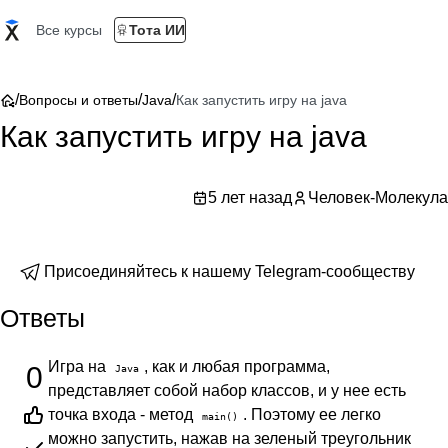
Все курсы
Тота ИИ
/
/
/
Вопросы и ответы
Java
Как запустить игру на java
Как запустить игру на java
5 лет назад
Человек-Молекула
Присоединяйтесь к нашему Telegram-сообществу
Ответы
Игра на
, как и любая программа,
0
Java
представляет собой набор классов, и у нее есть
точка входа - метод
. Поэтому ее легко
main()
можно запустить, нажав на зеленый треугольник