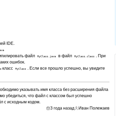




ей IDE.
ava
омпилировать файл
в файл
. При
MyClass.java
MyClass.class
аких ошибок.
ь класс
. Если все прошло успешно, вы увидите
MyClass
обходимо указывать имя класса без расширения файла
имо убедиться, что файл с классом был успешно
йл с исходным кодом.
3 года назад
Иван Полежаев