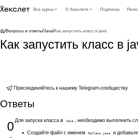
Все курсы
О Хекслете
Подписка
Реги
/
/
/
Вопросы и ответы
Java
Как запустить класс в java
Как запустить класс в ja
Присоединяйтесь к нашему Telegram-сообществу
Ответы
Для запуска класса в
, необходимо выполнить с
Java
0
Создайте файл с именем
и добавьте 
MyClass.java