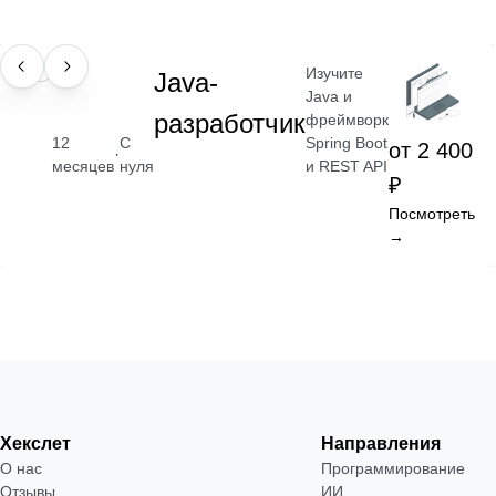
Изучите
ПРОФЕССИЯ
Java-
Java и
разработчик
фреймворк
Spring Boot
12
С
от 2 400
·
и REST API
месяцев
нуля
₽
Посмотреть
→
Хекслет
Направления
О нас
Программирование
Отзывы
ИИ