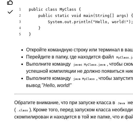
public class MyClass {

1
    public static void main(String[] args) {
2
        System.out.println("Hello, world!");
3
    }

4
}
5
Откройте командную строку или терминал в ваш
Перейдите в папку, где находится файл
MyClass.j
Выполните команду
, чтобы ск
javac MyClass.java
успешной компиляции не должно появиться ник
Выполните команду
, чтобы запустит
java MyClass
вывод
"Hello, world!"
Обратите внимание, что при запуске класса в
не
Java
(
). Кроме того, перед запуском класса необход
.class
скомпилирован и находится в той же папке, что и фа