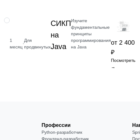
Изучите
НАВЫК
СИКП
фундаментальные
на
принципы
программирования
1
Для
от 2 400
·
Java
на Java
месяц
продвинутых
₽
Посмотреть
→
Профессии
На
Python-разработчик
Spr
Фронтенд-разработчик
Doc