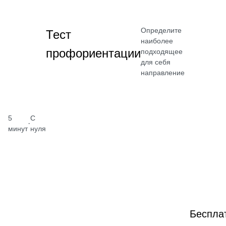
Определите
Тест
наиболее
профориентации
подходящее
для себя
направление
5
С
·
минут
нуля
Беспла