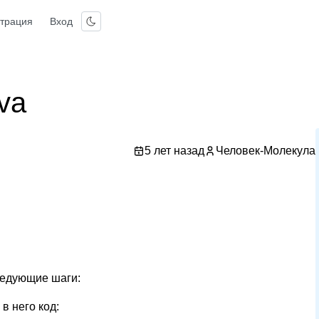
страция
Вход
va
5 лет назад
Человек-Молекула
ледующие шаги:
в него код: