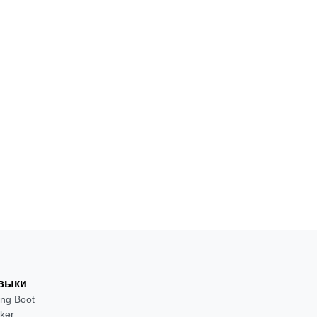
ПРОФЕССИЯ
Fullstack-
разработчик
18
С
·
на Java
месяцев
нуля
от 2 400 ₽
Посмотреть →
выки
ing Boot
ker