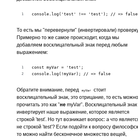
console.log('test' !== 'test'); // => false
1
То есть мы "перевернули" (инвертировали) проверку
Примерно то же самое происходит, когда мы
добавляем восклицательный знак перед любым
выражением:
const myVar = 'test';

1
console.log(!myVar); // => false
2
Обратите внимание, перед
стоит
myVar
восклицательный знак, это отрицание, то есть можн
прочитать это как "
не
myVar". Восклицательный знак
инвертирует наше выражение, которое является
строкой 'test'. Но тут возникает вопрос: а что являетс
не строкой 'test'? Если подойти к вопросу философск
то можно найти бесконечное множество вещей,