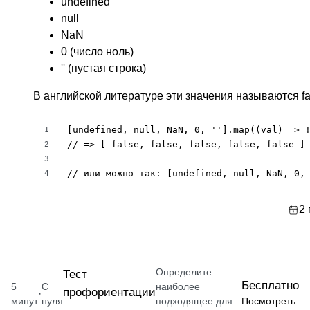
undefined
null
NaN
0 (число ноль)
'' (пустая строка)
В английской литературе эти значения называются fal
[undefined, null, NaN, 0, ''].map((val) => !
1
// => [ false, false, false, false, false ]

2
3
// или можно так: [undefined, null, NaN, 0,
4
2 
Определите
Тест
Бесплатно
5
С
наиболее
профориентации
·
минут
нуля
подходящее для
Посмотреть