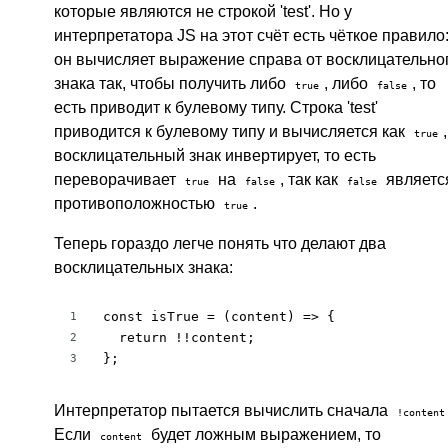
которые являются не строкой 'test'. Но у
интерпретатора JS на этот счёт есть чёткое правило
он вычисляет выражение справа от восклицательно
знака так, чтобы получить либо
, либо
, то
true
false
есть приводит к булевому типу. Строка 'test'
приводится к булевому типу и вычисляется как
true
восклицательный знак инвертирует, то есть
переворачивает
на
, так как
являетс
true
false
false
противоположностью
.
true
Теперь гораздо легче понять что делают два
восклицательных знака:
const isTrue = (content) => {

1
  return !!content;

2
};
3
Интерпретатор пытается вычислить сначала
!content
Если
будет ложным выражением, то
content