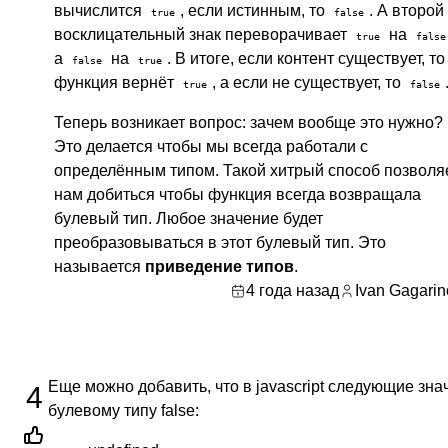
вычислится
, если истинным, то
. А второй
true
false
восклицательный знак переворачивает
на
true
false
а
на
. В итоге, если контент существует, то
false
true
функция вернёт
, а если не существует, то
true
false
Теперь возникает вопрос: зачем вообще это нужно?
Это делается чтобы мы всегда работали с
определённым типом. Такой хитрый способ позволя
нам добиться чтобы функция всегда возвращала
булевый тип. Любое значение будет
преобразовываться в этот булевый тип. Это
называется
приведение типов
.
4 года назад
Ivan Gagarin
Еще можно добавить, что в javascript следующие зна
4
булевому типу false: