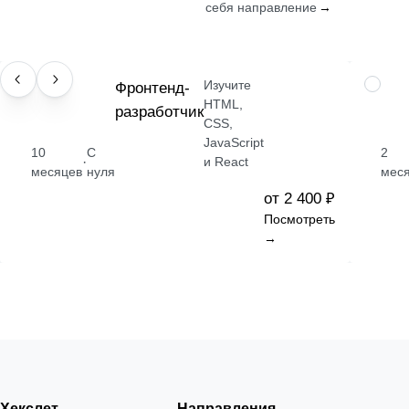
себя направление
→
Изучите
ПРОФЕССИЯ
Фронтенд-
НАВЫК
HTML,
разработчик
CSS,
JavaScript
10
С
2
·
и React
месяцев
нуля
мес
от 2 400 ₽
Посмотреть
→
Хекслет
Направления