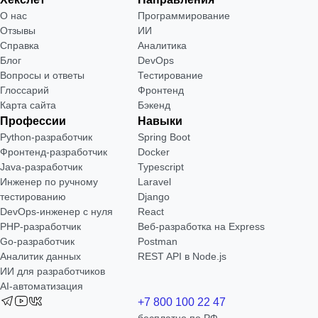
О нас
Программирование
Отзывы
ИИ
Справка
Аналитика
Блог
DevOps
Вопросы и ответы
Тестирование
Глоссарий
Фронтенд
Карта сайта
Бэкенд
Профессии
Навыки
Python-разработчик
Spring Boot
Фронтенд-разработчик
Docker
Java-разработчик
Typescript
Инженер по ручному
Laravel
тестированию
Django
DevOps-инженер с нуля
React
РНР-разработчик
Веб-разработка на Express
Go-разработчик
Postman
Аналитик данных
REST API в Node.js
ИИ для разработчиков
AI-автоматизация
+7 800 100 22 47