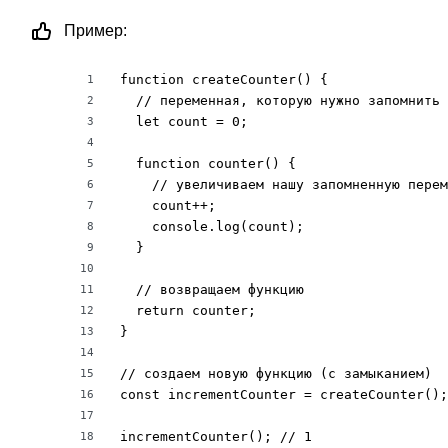
Пример:
function createCounter() {

1
  // переменная, которую нужно запомнить

2
  let count = 0;

3
4
  function counter() {

5
    // увеличиваем нашу запомненную перем
6
    count++;

7
    console.log(count);

8
  }

9
10
  // возвращаем функцию

11
  return counter;

12
}

13
14
// создаем новую функцию (с замыканием)

15
const incrementCounter = createCounter();

16
17
incrementCounter(); // 1

18