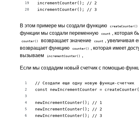
incrementCounter(); // 2

19
incrementCounter(); // 3
20
В этом примере мы создали функцию
createCounter()
функции мы создали переменную
, которая 
count
возвращает значение
, увеличивая е
counter()
count
возвращает функцию
, которая имеет дост
counter()
вызываем
,
incrementCounter()
Если мы создадим новый счетчик с помощью функ
// Создали еще одну новую функци-счетчик

1
const newIncrementCounter = createCounter(
2
3
newIncrementCounter(); // 1

4
newIncrementCounter(); // 2

5
newIncrementCounter(); // 3
6