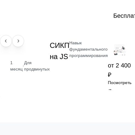
Беспла
Навык
НАВЫК
СИКП
фундаментального
на JS
программирования
1
Для
от 2 400
·
месяц
продвинутых
₽
Посмотреть
→