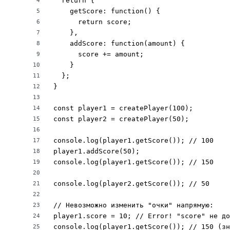
  return {

4
    getScore: function() {

5
      return score;

6
    },

7
    addScore: function(amount) {

8
      score += amount;

9
    }

10
  };

11
}

12
13
const player1 = createPlayer(100);

14
const player2 = createPlayer(50);

15
16
console.log(player1.getScore()); // 100

17
player1.addScore(50);

18
console.log(player1.getScore()); // 150

19
20
console.log(player2.getScore()); // 50 

21
22
// Невозможно изменить "очки" напрямую:

23
player1.score = 10; // Error! "score" не до
24
console.log(player1.getScore()); // 150 (зн
25