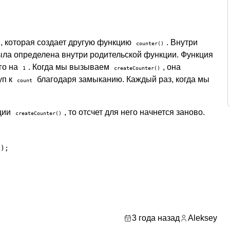
, которая создает другую функцию
. Внутри
counter()
была определена внутри родительской функции. Функция
го на
. Когда мы вызываем
, она
1
createCounter()
уп к
благодаря замыканию. Каждый раз, когда мы
count
ции
, то отсчет для него начнется заново.
createCounter()
);

3 года назад
Aleksey