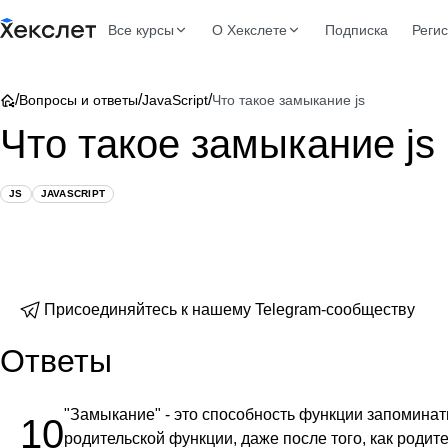
Все курсы
О Хекслете
Подписка
Реги
/
/
/
Вопросы и ответы
JavaScript
Что такое замыкание js
Что такое замыкание js
JS
JAVASCRIPT
Присоединяйтесь к нашему Telegram-сообществу
Ответы
"Замыкание" - это способность функции запомина
10
родительской функции, даже после того, как роди