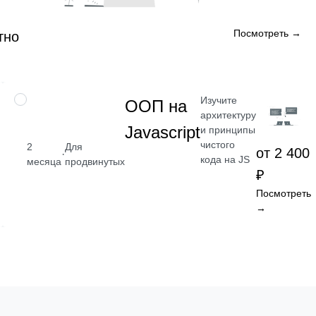
Посмотреть →
тно
Изучите
НАВЫК
ООП на
архитектуру
Javascript
и принципы
чистого
2
Для
от 2 400
·
кода на JS
месяца
продвинутых
₽
Посмотреть
→