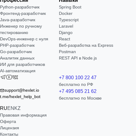
Профессии
Навыки
Python-разработчик
Spring Boot
Фронтенд-разработчик
Docker
Java-разработчик
Typescript
Инженер по ручному
Laravel
тестированию
Django
DevOps-инженер с нуля
React
РНР-разработчик
Веб-разработка на Express
Go-разработчик
Postman
Аналитик данных
REST API в Node.js
ИИ для разработчиков
AI-автоматизация
+7 800 100 22 47
бесплатно по РФ
support@hexlet.io
+7 495 085 21 62
t.me/hexlet_help_bot
бесплатно по Москве
RU
EN
KZ
Правовая информация
Оферта
Лицензия
Контакты