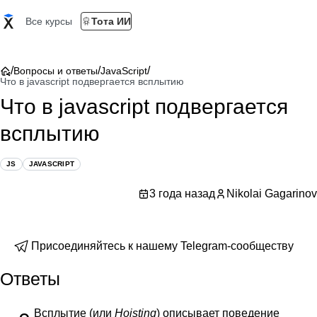
Все курсы
Тота ИИ
/
/
/
Вопросы и ответы
JavaScript
Что в javascript подвергается всплытию
Что в javascript подвергается
всплытию
JS
JAVASCRIPT
3 года назад
Nikolai Gagarinov
Присоединяйтесь к нашему Telegram-сообществу
Ответы
Всплытие (или
Hoisting
) описывает поведение