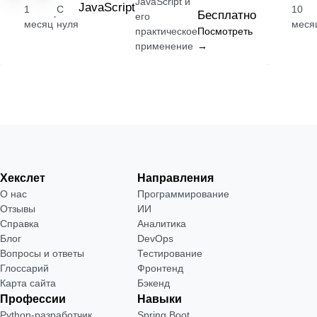
JavaScript и
JavaScript
1
С
10
Бесплатно
·
его
месяц
нуля
меся
практическое
Посмотреть
применение
→
Хекслет
Направления
О нас
Программирование
Отзывы
ИИ
Справка
Аналитика
Блог
DevOps
Вопросы и ответы
Тестирование
Глоссарий
Фронтенд
Карта сайта
Бэкенд
Профессии
Навыки
Python-разработчик
Spring Boot