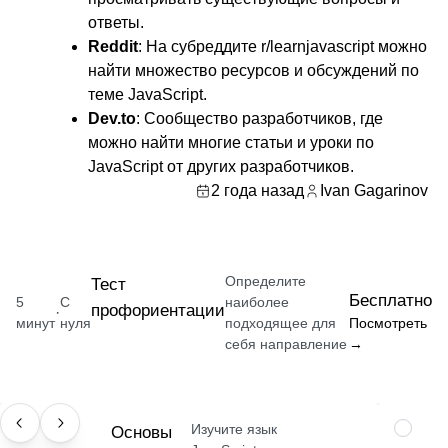
ответы.
Reddit
: На субреддите r/learnjavascript можно
найти множество ресурсов и обсуждений по
теме JavaScript.
Dev.to
: Сообщество разработчиков, где
можно найти многие статьи и уроки по
JavaScript от других разработчиков.
2 года назад
Ivan Gagarinov
Определите
Тест
Бесплатно
5
С
наиболее
профориентации
·
минут
нуля
подходящее для
Посмотреть
себя направление
→
Изучите язык
НАВЫК
Основы
ПРОФЕ