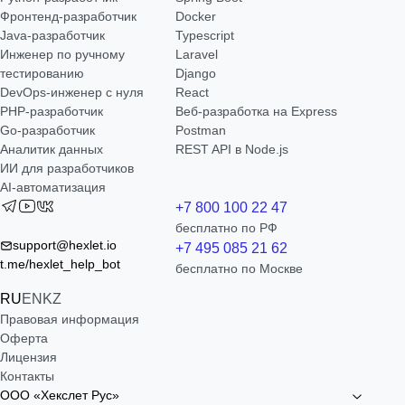
Фронтенд-разработчик
Docker
Java-разработчик
Typescript
Инженер по ручному
Laravel
тестированию
Django
DevOps-инженер с нуля
React
РНР-разработчик
Веб-разработка на Express
Go-разработчик
Postman
Аналитик данных
REST API в Node.js
ИИ для разработчиков
AI-автоматизация
+7 800 100 22 47
бесплатно по РФ
support@hexlet.io
+7 495 085 21 62
t.me/hexlet_help_bot
бесплатно по Москве
RU
EN
KZ
Правовая информация
Оферта
Лицензия
Контакты
ООО «Хекслет Рус»