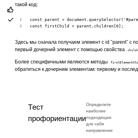
такой код:
const parent = document.querySelector('#pare
1
const firstChild = parent.children[0];
2
Здесь мы сначала получаем элемент с id "parent" с
первый дочерний элемент с помощью свойства
child
Более специфичными являются методы
firstElementCh
обратиться к дочерним элементам: первому и послед
Определите
Тест
наиболее
профориентации
подходящее
для себя
направление