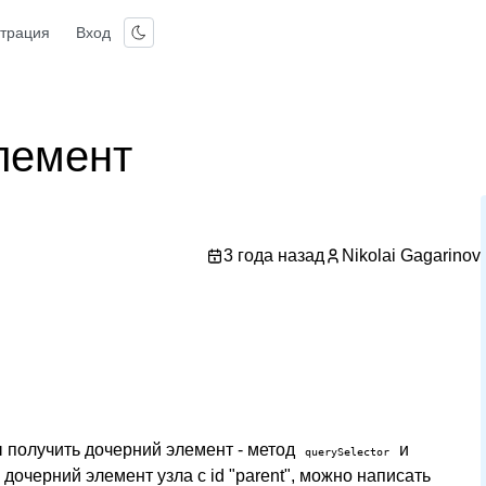
страция
Вход
лемент
3 года назад
Nikolai Gagarinov
 получить дочерний элемент - метод
и
querySelector
дочерний элемент узла с id "parent", можно написать