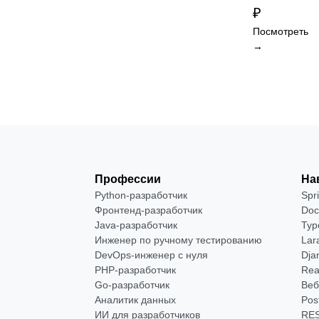
₽
Посмотреть
→
Профессии
На
Python-разработчик
Spr
Фронтенд-разработчик
Doc
Java-разработчик
Typ
Инженер по ручному тестированию
Lar
DevOps-инженер с нуля
Dja
РНР-разработчик
Rea
Go-разработчик
Веб
Аналитик данных
Pos
ИИ для разработчиков
RES