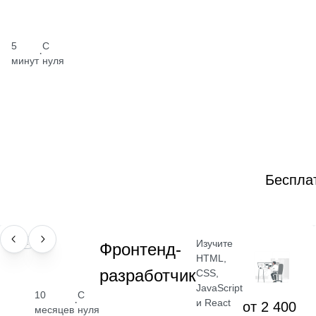
5
С
·
минут
нуля
Беспла
Изучите
ПРОФЕССИЯ
Фронтенд-
HTML,
разработчик
CSS,
JavaScript
10
С
·
и React
от 2 400
месяцев
нуля