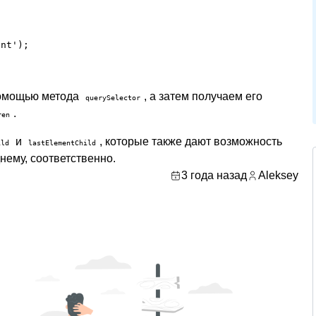
nt');

 помощью метода
, а затем получаем его
querySelector
.
ren
и
, которые также дают возможность
ild
lastElementChild
нему, соответственно.
3 года назад
Aleksey