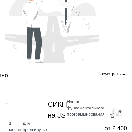
Посмотреть →
тно
Навык
НАВЫК
СИКП
фундаментального
на JS
программирования
1
Для
·
от 2 400
месяц
продвинутых