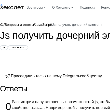
Все курсы
О Хекслете
Подписка
Реги
/
/
/
Вопросы и ответы
JavaScript
Js получить дочерний элемент
Js получить дочерний э
JS
JAVASCRIPT
Присоединяйтесь к нашему Telegram-сообществу
Ответы
Рассмотрим пару встроенных возможностей js, чтобы
0
свойство
. Например, чтобы получить первый 
children