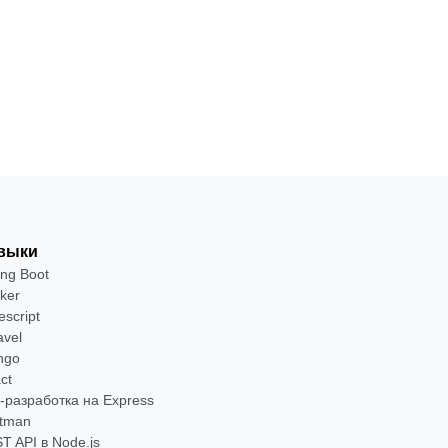
₽
Посмотреть
→
выки
ing Boot
ker
escript
avel
ngo
ct
-разработка на Express
tman
T API в Node.js