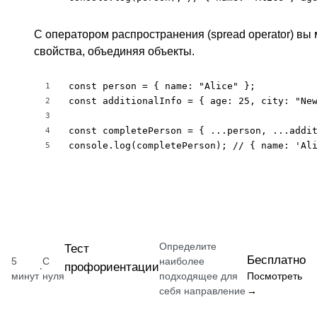
С оператором распространения (spread operator) вы
свойства, объединяя объекты.
const person = { name: "Alice" };

1
const additionalInfo = { age: 25, city: "New
2
3
const completePerson = { ...person, ...addit
4
console.log(completePerson); // { name: 'Al
5
Определите
Тест
Бесплатно
5
С
наиболее
профориентации
·
минут
нуля
подходящее для
Посмотреть
себя направление
→