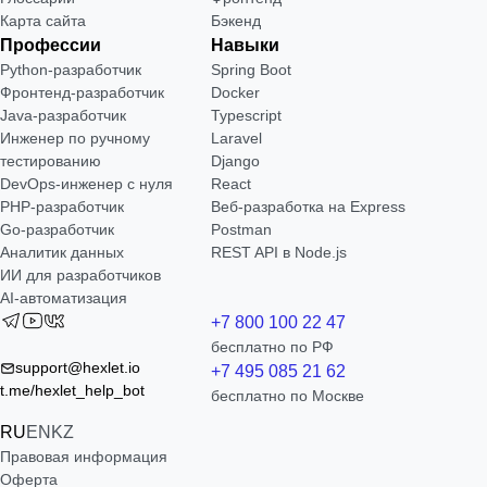
Карта сайта
Бэкенд
Профессии
Навыки
Python-разработчик
Spring Boot
Фронтенд-разработчик
Docker
Java-разработчик
Typescript
Инженер по ручному
Laravel
тестированию
Django
DevOps-инженер с нуля
React
РНР-разработчик
Веб-разработка на Express
Go-разработчик
Postman
Аналитик данных
REST API в Node.js
ИИ для разработчиков
AI-автоматизация
+7 800 100 22 47
бесплатно по РФ
support@hexlet.io
+7 495 085 21 62
t.me/hexlet_help_bot
бесплатно по Москве
RU
EN
KZ
Правовая информация
Оферта