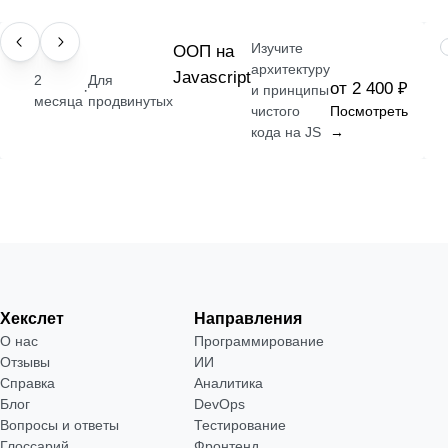
Изучите
НАВЫК
ООП на
архитектуру
Javascript
2
Для
от 2 400 ₽
·
и принципы
месяца
продвинутых
чистого
Посмотреть
кода на JS
→
Хекслет
Направления
О нас
Программирование
Отзывы
ИИ
Справка
Аналитика
Блог
DevOps
Вопросы и ответы
Тестирование
Глоссарий
Фронтенд