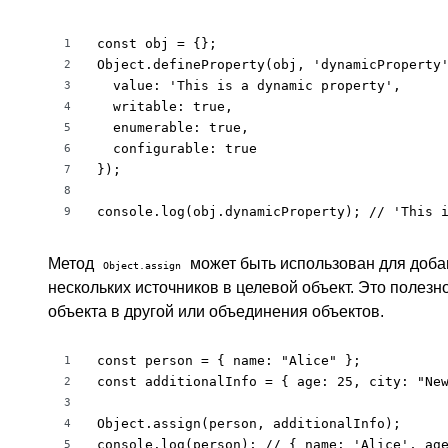
const obj = {};

1
Object.defineProperty(obj, 'dynamicProperty'
2
  value: 'This is a dynamic property',

3
  writable: true,

4
  enumerable: true,

5
  configurable: true

6
});

7
8
console.log(obj.dynamicProperty); // 'This 
9
Метод
может быть использован для добав
Object.assign
нескольких источников в целевой объект. Это полезн
объекта в другой или объединения объектов.
const person = { name: "Alice" };

1
const additionalInfo = { age: 25, city: "New
2
3
Object.assign(person, additionalInfo);

4
console.log(person); // { name: 'Alice', ag
5