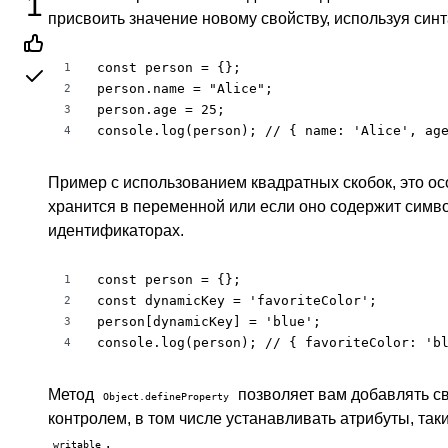
1
присвоить значение новому свойству, используя синт
const person = {};

1
person.name = "Alice";

2
person.age = 25;

3
console.log(person); // { name: 'Alice', ag
4
Пример с использованием квадратных скобок, это ос
хранится в переменной или если оно содержит симв
идентификаторах.
const person = {};

1
const dynamicKey = 'favoriteColor';

2
person[dynamicKey] = 'blue';

3
console.log(person); // { favoriteColor: 'b
4
Метод
позволяет вам добавлять св
Object.defineProperty
контролем, в том числе устанавливать атрибуты, так
.
writable