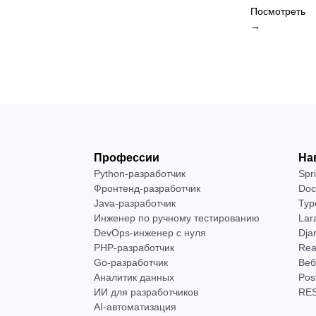
Посмотреть
→
Профессии
На
Python-разработчик
Spr
Фронтенд-разработчик
Doc
Java-разработчик
Typ
Инженер по ручному тестированию
Lar
DevOps-инженер с нуля
Dja
РНР-разработчик
Rea
Go-разработчик
Веб
Аналитик данных
Pos
ИИ для разработчиков
RES
AI-автоматизация