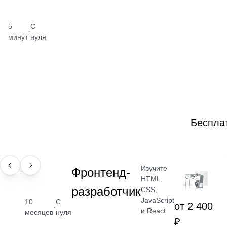
5
С
·
минут
нуля
Беспла
Изучите
ПРОФЕССИЯ
Фронтенд-
HTML,
разработчик
CSS,
JavaScript
10
С
от 2 400
·
и React
месяцев
нуля
₽