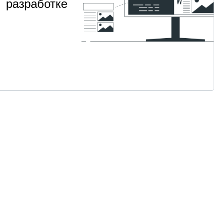
разработке
Изучите
НАВЫК
ООП на
архитектуру
Javascript
и принципы
чистого
2
Для
от 2 400
·
кода на JS
месяца
продвинутых
₽