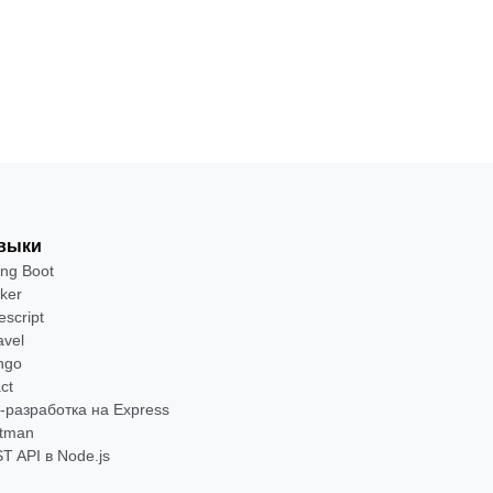
Посмотреть
→
выки
ing Boot
ker
escript
avel
ngo
ct
-разработка на Express
tman
T API в Node.js