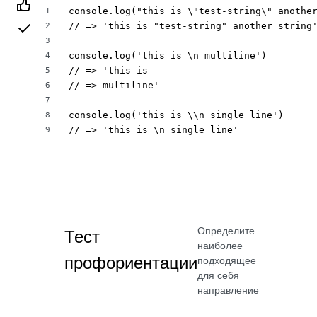
console.log("this is \"test-string\" another
1
// => 'this is "test-string" another string'
2
3
console.log('this is \n multiline')

4
// => 'this is 

5
// => multiline'

6
7
console.log('this is \\n single line')

8
// => 'this is \n single line'
9
Определите
Тест
наиболее
профориентации
подходящее
для себя
направление