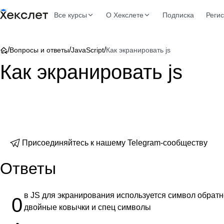
Все курсы
О Хекслете
Подписка
Реги
/
/
/
Вопросы и ответы
JavaScript
Как экранировать js
Как экранировать js
Присоединяйтесь к нашему Telegram-сообществу
Ответы
в JS для экранирования используется символ обрат
0
двойные ковычки и спец символы