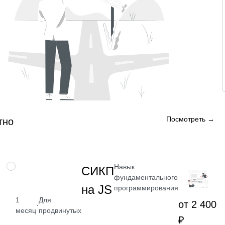
Посмотреть →
тно
Навык
НАВЫК
СИКП
фундаментального
на JS
программирования
1
Для
от 2 400
·
месяц
продвинутых
₽