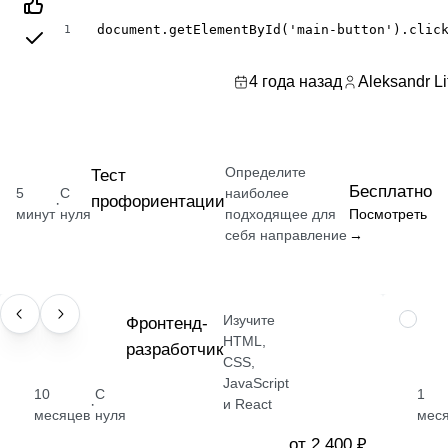
document.getElementById('main-button').clic
1
4 года назад
Aleksandr Li
Определите
Тест
Бесплатно
5
С
наиболее
профориентации
·
минут
нуля
подходящее для
Посмотреть
себя направление
→
Изучите
ПРОФЕССИЯ
Фронтенд-
НАВЫК
HTML,
разработчик
CSS,
JavaScript
10
С
1
·
и React
месяцев
нуля
мес
от 2 400 ₽