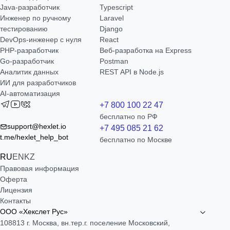
Java-разработчик
Typescript
Инженер по ручному
Laravel
тестированию
Django
DevOps-инженер с нуля
React
РНР-разработчик
Веб-разработка на Express
Go-разработчик
Postman
Аналитик данных
REST API в Node.js
ИИ для разработчиков
AI-автоматизация
+7 800 100 22 47
бесплатно по РФ
support@hexlet.io
+7 495 085 21 62
t.me/hexlet_help_bot
бесплатно по Москве
RU
EN
KZ
Правовая информация
Оферта
Лицензия
Контакты
ООО «Хекслет Рус»
108813 г. Москва, вн.тер.г. поселение Московский,