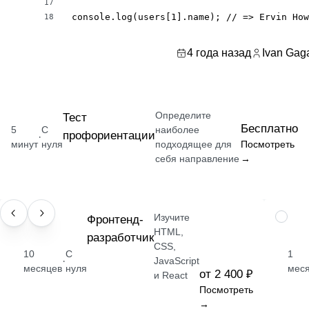
17
console.log(users[1].name); // => Ervin How
18
4 года назад
Ivan Gag
Определите
Тест
Бесплатно
5
С
наиболее
профориентации
·
минут
нуля
подходящее для
Посмотреть
себя направление
→
Изучите
ПРОФЕССИЯ
Фронтенд-
НАВЫК
HTML,
разработчик
CSS,
10
С
1
·
JavaScript
месяцев
нуля
мес
от 2 400 ₽
и React
Посмотреть
→