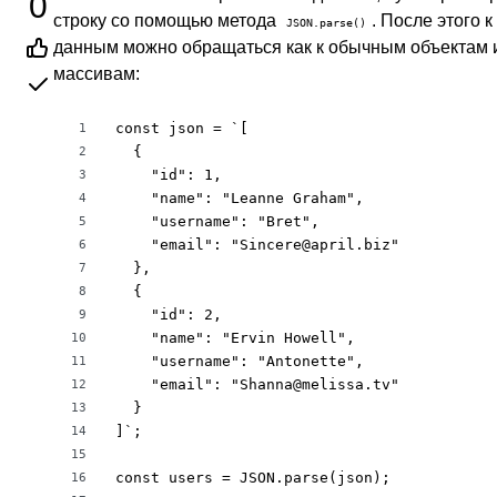
0
строку со помощью метода
. После этого к
JSON.parse()
данным можно обращаться как к обычным объектам 
массивам:
const json = `[

1
  {

2
    "id": 1,

3
    "name": "Leanne Graham",

4
    "username": "Bret",

5
    "email": "Sincere@april.biz"

6
  },

7
  {

8
    "id": 2,

9
    "name": "Ervin Howell",

10
    "username": "Antonette",

11
    "email": "Shanna@melissa.tv"

12
  }

13
]`;

14
15
const users = JSON.parse(json);

16