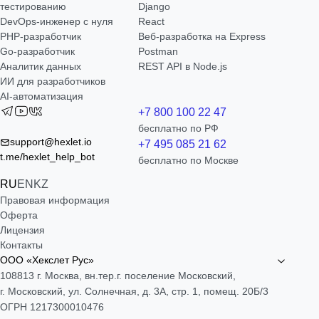
тестированию
Django
DevOps-инженер с нуля
React
РНР-разработчик
Веб-разработка на Express
Go-разработчик
Postman
Аналитик данных
REST API в Node.js
ИИ для разработчиков
AI-автоматизация
+7 800 100 22 47
бесплатно по РФ
support@hexlet.io
+7 495 085 21 62
t.me/hexlet_help_bot
бесплатно по Москве
RU
EN
KZ
Правовая информация
Оферта
Лицензия
Контакты
ООО «Хекслет Рус»
108813 г. Москва, вн.тер.г. поселение Московский,
г. Московский, ул. Солнечная, д. 3А, стр. 1, помещ. 20Б/3
ОГРН 1217300010476