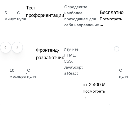
Определите
Тест
Бесплатно
5
С
наиболее
профориентации
·
минут
нуля
подходящее для
Посмотреть
себя направление
→
Изучите
ПРОФЕССИЯ
Фронтенд-
НАВЫК
HTML,
разработчик
CSS,
JavaScript
10
С
С
·
и React
месяцев
нуля
нуля
от 2 400 ₽
Посмотреть
→