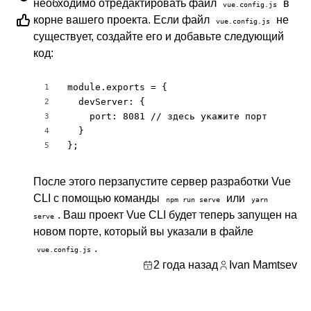
необходимо отредактировать файл
в
vue.config.js
корне вашего проекта. Если файл
не
vue.config.js
существует, создайте его и добавьте следующий
код:
module.exports = {

1
  devServer: {

2
    port: 8081 // здесь укажите порт

3
  }

4
};
5
После этого перзапустите сервер разработки Vue
CLI с помощью команды
или
npm run serve
yarn
. Ваш проект Vue CLI будет теперь запущен на
serve
новом порте, который вы указали в файле
.
vue.config.js
2 года назад
Ivan Mamtsev