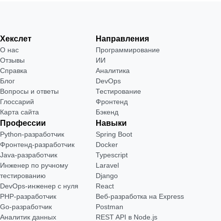
Хекслет
Направления
О нас
Программирование
Отзывы
ИИ
Справка
Аналитика
Блог
DevOps
Вопросы и ответы
Тестирование
Глоссарий
Фронтенд
Карта сайта
Бэкенд
Профессии
Навыки
Python-разработчик
Spring Boot
Фронтенд-разработчик
Docker
Java-разработчик
Typescript
Инженер по ручному
Laravel
тестированию
Django
DevOps-инженер с нуля
React
РНР-разработчик
Веб-разработка на Express
Go-разработчик
Postman
Аналитик данных
REST API в Node.js