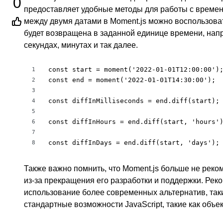
0
предоставляет удобные методы для работы с времен
между двумя датами в Moment.js можно воспользов
будет возвращена в заданной единице времени, нап
секундах, минутах и так далее.
const start = moment('2022-01-01T12:00:00');
1
const end = moment('2022-01-01T14:30:00');

2
3
const diffInMilliseconds = end.diff(start); 
4
5
const diffInHours = end.diff(start, 'hours')
6
7
const diffInDays = end.diff(start, 'days');
8
Также важно помнить, что Moment.js больше не реко
из-за прекращения его разработки и поддержки. Рек
использование более современных альтернатив, таки
стандартные возможности JavaScript, такие как объе