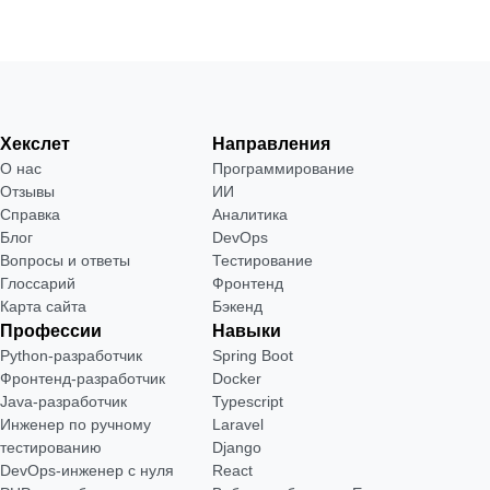
Хекслет
Направления
О нас
Программирование
Отзывы
ИИ
Справка
Аналитика
Блог
DevOps
Вопросы и ответы
Тестирование
Глоссарий
Фронтенд
Карта сайта
Бэкенд
Профессии
Навыки
Python-разработчик
Spring Boot
Фронтенд-разработчик
Docker
Java-разработчик
Typescript
Инженер по ручному
Laravel
тестированию
Django
DevOps-инженер с нуля
React