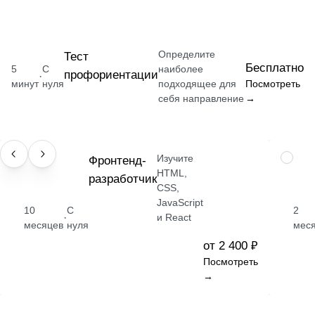
Определите
Тест
Бесплатно
5
С
наиболее
профориентации
·
минут
нуля
подходящее для
Посмотреть
себя направление
→
Изучите
ПРОФЕССИЯ
Фронтенд-
НАВЫК
HTML,
разработчик
CSS,
JavaScript
10
С
2
·
и React
месяцев
нуля
мес
от 2 400 ₽
Посмотреть
→