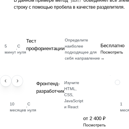
В данном примере метод
объединяет все эле
join()
строку с помощью пробела в качестве разделителя.
Определите
Тест
Бесплатно
5
С
наиболее
профориентации
·
минут
нуля
подходящее для
Посмотреть
себя направление
→
Изучите
ПРОФЕССИЯ
Фронтенд-
НАВЫК
HTML,
разработчик
CSS,
JavaScript
10
С
1
·
и React
месяцев
нуля
мес
от 2 400 ₽
Посмотреть