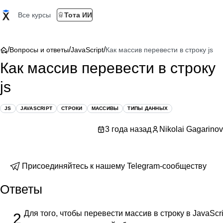
Все курсы
Тота ИИ
/
/
/
Вопросы и ответы
JavaScript
Как массив перевести в строку js
Как массив перевести в строку
js
JS
JAVASCRIPT
СТРОКИ
МАССИВЫ
ТИПЫ ДАННЫХ
3 года назад
Nikolai Gagarinov
Присоединяйтесь к нашему Telegram-сообществу
Ответы
Для того, чтобы перевести массив в строку в JavaScr
2