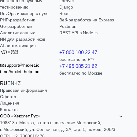
Инженер по ручному
Laravel
тестированию
Django
DevOps-инженер с нуля
React
РНР-разработчик
Веб-разработка на Express
Go-разработчик
Postman
Аналитик данных
REST API в Node.js
ИИ для разработчиков
AI-автоматизация
+7 800 100 22 47
бесплатно по РФ
support@hexlet.io
+7 495 085 21 62
t.me/hexlet_help_bot
бесплатно по Москве
RU
EN
KZ
Правовая информация
Оферта
Лицензия
Контакты
ООО «Хекслет Рус»
108813 г. Москва, вн.тер.г. поселение Московский,
г. Московский, ул. Солнечная, д. 3А, стр. 1, помещ. 20Б/3
ОГРН 1217300010476