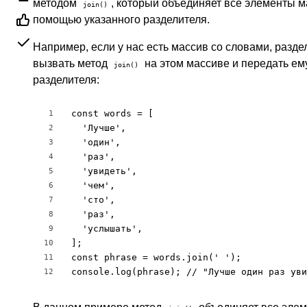
методом
, который объединяет все элементы ма
join()
помощью указанного разделителя.
Например, если у нас есть массив со словами, раз
вызвать метод
на этом массиве и передать ем
join()
разделителя:
const words = [

1
  'Лучше',

2
  'один',

3
  'раз',

4
  'увидеть',

5
  'чем',

6
  'сто',

7
  'раз',

8
  'услышать',

9
];

10
const phrase = words.join(' ');

11
console.log(phrase); // "Лучше один раз уви
12