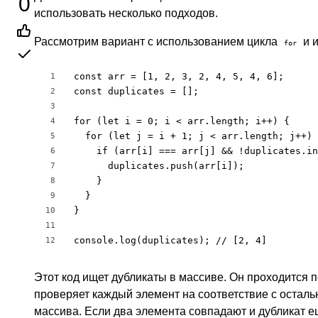
0
использовать несколько подходов.
Рассмотрим вариант с использованием цикла
и 
for
const arr = [1, 2, 3, 2, 4, 5, 4, 6];

1
const duplicates = [];

2
3
for (let i = 0; i < arr.length; i++) {

4
  for (let j = i + 1; j < arr.length; j++) 
5
    if (arr[i] === arr[j] && !duplicates.in
6
      duplicates.push(arr[i]);

7
    }

8
  }

9
}

10
11
console.log(duplicates); // [2, 4]
12
Этот код ищет дубликаты в массиве. Он проходится п
проверяет каждый элемент на соответствие с остал
массива. Если два элемента совпадают и дубликат е