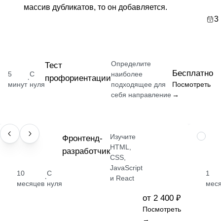
массив дубликатов, то он добавляется.
3
Определите
Тест
Бесплатно
5
С
наиболее
профориентации
·
минут
нуля
подходящее для
Посмотреть
себя направление
→
Изучите
ПРОФЕССИЯ
Фронтенд-
НАВЫК
HTML,
разработчик
CSS,
JavaScript
10
С
1
·
и React
месяцев
нуля
мес
от 2 400 ₽
Посмотреть
→