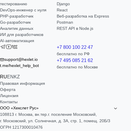
тестированию
Django
DevOps-инженер с нуля
React
РНР-разработчик
Веб-разработка на Express
Go-разработчик
Postman
Аналитик данных
REST API в Node.js
ИИ для разработчиков
AI-автоматизация
+7 800 100 22 47
бесплатно по РФ
support@hexlet.io
+7 495 085 21 62
t.me/hexlet_help_bot
бесплатно по Москве
RU
EN
KZ
Правовая информация
Оферта
Лицензия
Контакты
ООО «Хекслет Рус»
108813 г. Москва, вн.тер.г. поселение Московский,
г. Московский, ул. Солнечная, д. 3А, стр. 1, помещ. 20Б/3
ОГРН 1217300010476