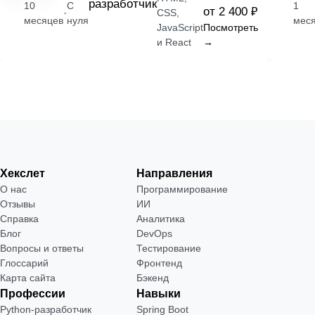
разработчик
10
С
1
от 2 400 ₽
·
CSS,
месяцев
нуля
мес
JavaScript
Посмотреть
и React
→
Хекслет
Направления
О нас
Программирование
Отзывы
ИИ
Справка
Аналитика
Блог
DevOps
Вопросы и ответы
Тестирование
Глоссарий
Фронтенд
Карта сайта
Бэкенд
Профессии
Навыки
Python-разработчик
Spring Boot