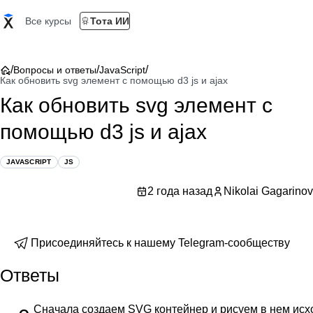
Все курсы
Тота ИИ
/
/
/
Вопросы и ответы
JavaScript
Как обновить svg элемент с помощью d3 js и ajax
Как обновить svg элемент с
помощью d3 js и ajax
JAVASCRIPT
JS
2 года назад
Nikolai Gagarinov
Присоединяйтесь к нашему Telegram-сообществу
Ответы
Сначала создаем SVG контейнер и рисуем в нем исх