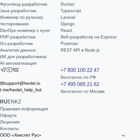
Фронтенд-разработчик
Docker
Java-разработчик
Typescript
Инженер по ручному
Laravel
тестированию
Django
DevOps-инженер с нуля
React
РНР-разработчик
Веб-разработка на Express
Go-разработчик
Postman
Аналитик данных
REST API в Node.js
ИИ для разработчиков
AI-автоматизация
+7 800 100 22 47
бесплатно по РФ
support@hexlet.io
+7 495 085 21 62
t.me/hexlet_help_bot
бесплатно по Москве
RU
EN
KZ
Правовая информация
Оферта
Лицензия
Контакты
ООО «Хекслет Рус»