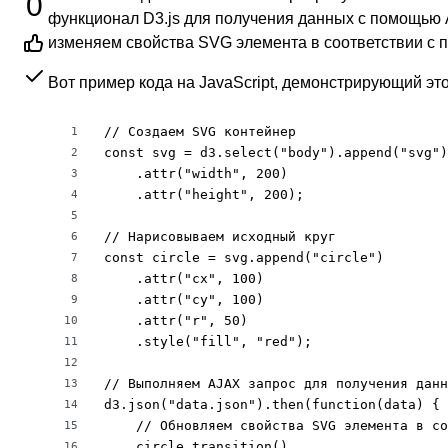
0
функционал D3.js для получения данных с помощью 
изменяем свойства SVG элемента в соответствии с
Вот пример кода на JavaScript, демонстрирующий это
// Создаем SVG контейнер

1
const svg = d3.select("body").append("svg")

2
    .attr("width", 200)

3
    .attr("height", 200);

4
5
// Нарисовываем исходный круг

6
const circle = svg.append("circle")

7
    .attr("cx", 100)

8
    .attr("cy", 100)

9
    .attr("r", 50)

10
    .style("fill", "red");

11
12
// Выполняем AJAX запрос для получения данн
13
d3.json("data.json").then(function(data) {

14
    // Обновляем свойства SVG элемента в со
15
    circle.transition()

16