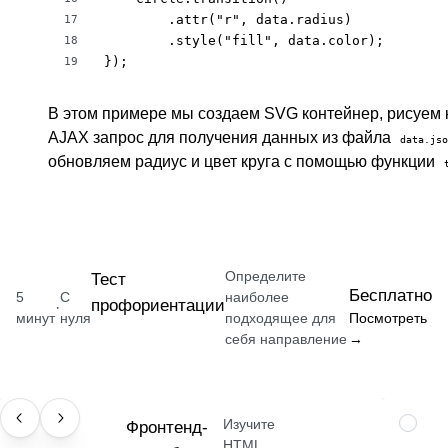
        .attr("r", data.radius)

17
        .style("fill", data.color);

18
});
19
В этом примере мы создаем SVG контейнер, рисуем 
AJAX запрос для получения данных из файла
data.jso
обновляем радиус и цвет круга с помощью функции
Определите
Тест
Бесплатно
5
С
наиболее
профориентации
·
минут
нуля
подходящее для
Посмотреть
себя направление
→
Изучите
ПРОФЕССИЯ
Фронтенд-
НАВЫК
HTML,