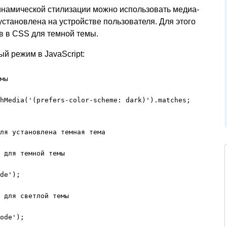
динамической стилизации можно использовать медиа-
установлена на устройстве пользователя. Для этого
в в CSS для темной темы.
й режим в JavaScript:
мы

hMedia('(prefers-color-scheme: dark)').matches;

ля установлена темная тема

 для темной темы

de');

 для светлой темы

ode');
