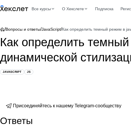
Все курсы
О Хекслете
Подписка
Реги
/
/
/
Вопросы и ответы
JavaScript
Как определить темный режим в jav
Как определить темный 
динамической стилизац
JAVASCRIPT
JS
Присоединяйтесь к нашему Telegram-сообществу
Ответы