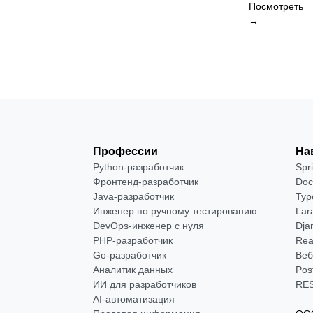
Посмотреть
→
Профессии
На
Python-разработчик
Spr
Фронтенд-разработчик
Doc
Java-разработчик
Typ
Инженер по ручному тестированию
Lar
DevOps-инженер с нуля
Dja
РНР-разработчик
Rea
Go-разработчик
Веб
Аналитик данных
Pos
ИИ для разработчиков
RES
AI-автоматизация