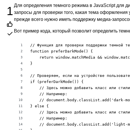
Для определения темного режима в JavaScript для 
1
запросы для проверки того, какая тема оформления 
прежде всего нужно иметь поддержку медиа-запросо
Вот пример кода, который позволит определить темны
// Функция для проверки поддержки темной те
1
function preferDarkMode() {

2
    return window.matchMedia && window.matc
3
}

4
5
// Проверяем, если на устройстве пользовате
6
if (preferDarkMode()) {

7
    // Здесь можно добавить класс или стили
8
    // Например:

9
    // document.body.classList.add('dark-mo
10
} else {

11
    // Здесь можно добавить класс или стили
12
    // Например:

13
    // document.body.classList.add('light-m
14