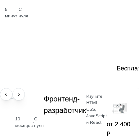
5
С
·
минут
нуля
Беспла
Изучите
ПРОФЕССИЯ
Фронтенд-
HTML,
разработчик
CSS,
JavaScript
10
С
·
и React
от 2 400
месяцев
нуля
₽