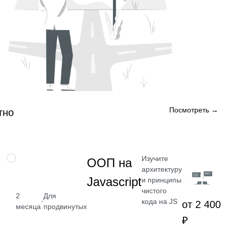
Посмотреть →
тно
Изучите
НАВЫК
ООП на
архитектуру
Javascript
и принципы
чистого
2
Для
·
кода на JS
от 2 400
месяца
продвинутых
₽