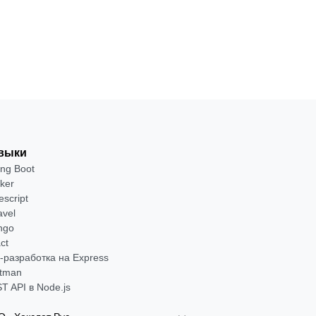
упрощать
Посмотреть
отладку
→
выки
ing Boot
ker
escript
avel
ngo
ct
-разработка на Express
tman
T API в Node.js