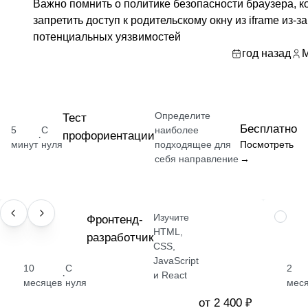
Важно помнить о политике безопасности браузера, к
запретить доступ к родительскому окну из iframe из-за
потенциальных уязвимостей
год назад
M
Определите
Тест
Бесплатно
5
С
наиболее
профориентации
·
минут
нуля
подходящее для
Посмотреть
себя направление
→
Изучите
ПРОФЕССИЯ
Фронтенд-
НАВЫК
HTML,
разработчик
CSS,
JavaScript
10
С
2
·
и React
месяцев
нуля
мес
от 2 400 ₽