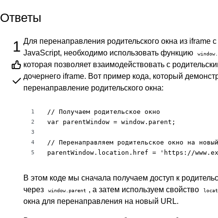
Ответы
Для перенаправления родительского окна из iframe 
1
JavaScript, необходимо использовать функцию
window.
которая позволяет взаимодействовать с родительски
дочернего iframe. Вот пример кода, который демонст
перенаправление родительского окна:
// Получаем родительское окно

1
var parentWindow = window.parent;

2
3
// Перенаправляем родительское окно на новый
4
parentWindow.location.href = 'https://www.e
5
В этом коде мы сначала получаем доступ к родитель
через
, а затем используем свойство
window.parent
locat
окна для перенаправления на новый URL.