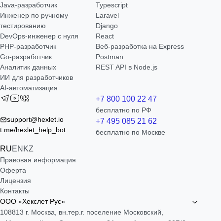
Java-разработчик
Typescript
Инженер по ручному
Laravel
тестированию
Django
DevOps-инженер с нуля
React
РНР-разработчик
Веб-разработка на Express
Go-разработчик
Postman
Аналитик данных
REST API в Node.js
ИИ для разработчиков
AI-автоматизация
+7 800 100 22 47
бесплатно по РФ
support@hexlet.io
+7 495 085 21 62
t.me/hexlet_help_bot
бесплатно по Москве
RU
EN
KZ
Правовая информация
Оферта
Лицензия
Контакты
ООО «Хекслет Рус»
108813 г. Москва, вн.тер.г. поселение Московский,