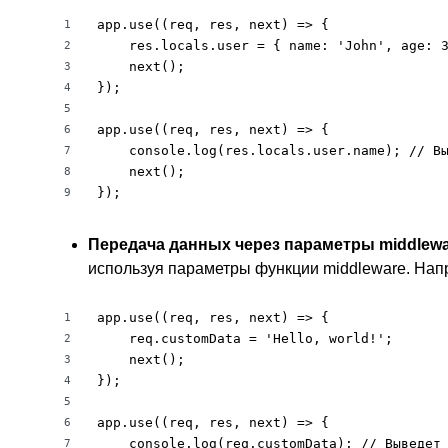
app.use((req, res, next) => {

1
    res.locals.user = { name: 'John', age: 3
2
    next();

3
});

4
5
app.use((req, res, next) => {

6
    console.log(res.locals.user.name); // Вы
7
    next();

8
});
9
Передача данных через параметры middlewa
используя параметры функции middleware. Нап
app.use((req, res, next) => {

1
    req.customData = 'Hello, world!';

2
    next();

3
});

4
5
app.use((req, res, next) => {

6
    console.log(req.customData); // Выведет 
7