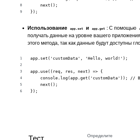
    next();

8
});
9
Использование
и
: С помощью
app.set
app.get
получать данные на уровне вашего приложения
этого метода, так как данные будут доступны г
app.set('customData', 'Hello, world!');

1
2
app.use((req, res, next) => {

3
    console.log(app.get('customData')); // В
4
    next();

5
});
6
Определите
Тест