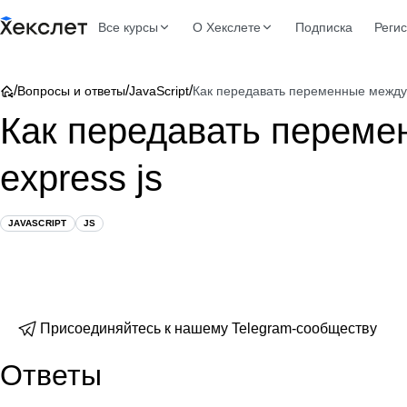
Все курсы
О Хекслете
Подписка
Реги
/
/
/
Вопросы и ответы
JavaScript
Как передавать переменные между m
Как передавать переме
express js
JAVASCRIPT
JS
Присоединяйтесь к нашему Telegram-сообществу
Ответы