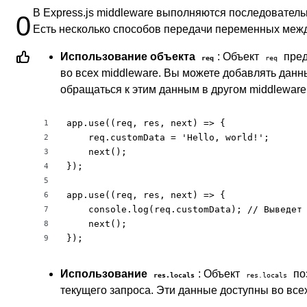
В Express.js middleware выполняются последователь
0
Есть несколько способов передачи переменных межд
Использование объекта
: Объект
пред
req
req
во всех middleware. Вы можете добавлять данн
обращаться к этим данным в другом middleware
app.use((req, res, next) => {

1
    req.customData = 'Hello, world!';

2
    next();

3
});

4
5
app.use((req, res, next) => {

6
    console.log(req.customData); // Выведет 
7
    next();

8
});
9
Использование
: Объект
по
res.locals
res.locals
текущего запроса. Эти данные доступны во все