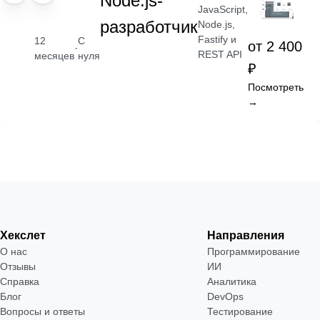
Node.js-
JavaScript,
разработчик
Node.js,
Fastify и
12
С
от 2 400
·
REST API
месяцев
нуля
₽
Посмотреть
→
Хекслет
Направления
О нас
Программирование
Отзывы
ИИ
Справка
Аналитика
Блог
DevOps
Вопросы и ответы
Тестирование