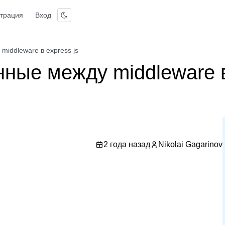
страция
Вход
iddleware в express js
нные между middleware 
2 года назад
Nikolai Gagarinov