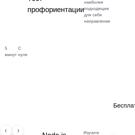
наиболее
профориентации
подходящее
для себя
направление
5
С
·
минут
нуля
Беспла
Изучите
ПРОФЕССИЯ