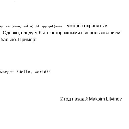
и
можно сохранять и
app.set(name, value)
app.get(name)
. Однако, следует быть осторожными с использованием
лобально. Пример:
ыведет 'Hello, world!'

год назад
Maksim Litvinov