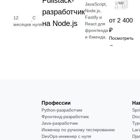
Fullstack-
JavaScript,
разработчик
Node.js,
Fastify и
12
С
от 2 400
·
на Node.js
React для
месяцев
нуля
₽
фронтенда
и бэкенда.
Посмотреть
→
Профессии
На
Python-разработчик
Spr
Фронтенд-разработчик
Doc
Java-разработчик
Typ
Инженер по ручному тестированию
Lar
DevOps-инженер с нуля
Dja